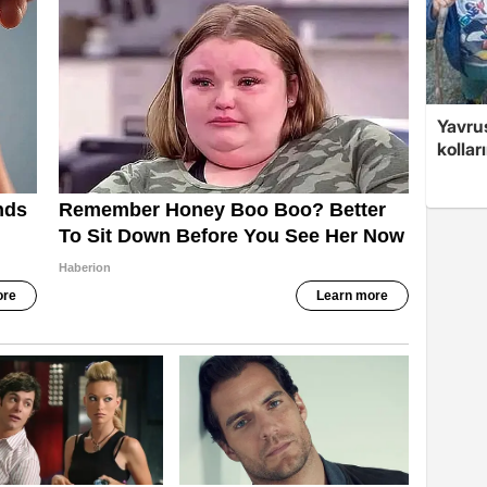
Yavrus
kolları