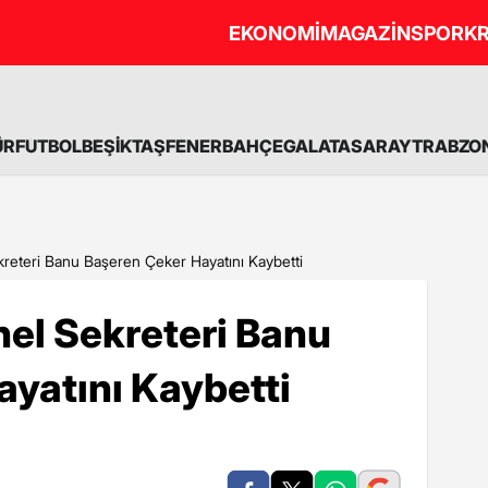
EKONOMİ
MAGAZİN
SPOR
KR
ÜR
FUTBOL
BEŞİKTAŞ
FENERBAHÇE
GALATASARAY
TRABZO
eteri Banu Başeren Çeker Hayatını Kaybetti
el Sekreteri Banu
yatını Kaybetti