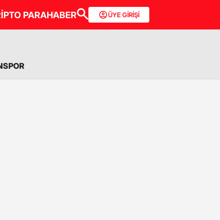
İPTO PARA
HABER
ÜYE GİRİŞİ
NSPOR