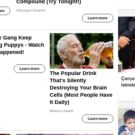
Çerçe
isimd