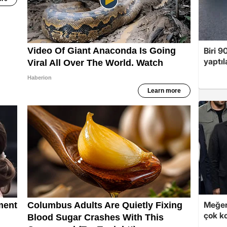
Biri 9
yaptıl
Meğer
çok k