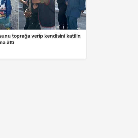
unu toprağa verip kendisini katilin
na attı