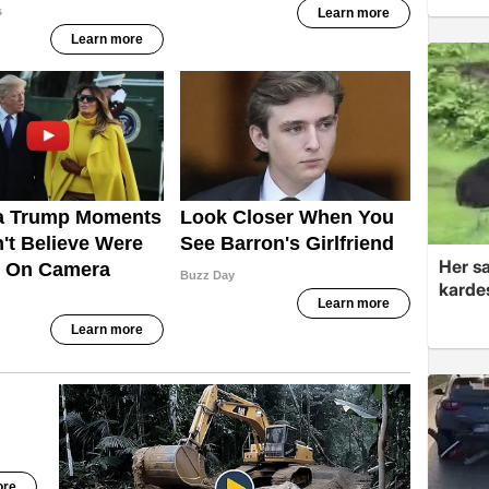
Her sa
kardeş