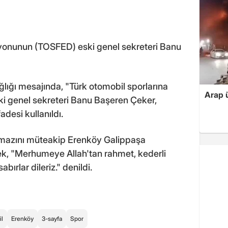
yonunun (TOSFED) eski genel sekreteri Banu
ğı mesajında, "Türk otomobil sporlarına
Arap ü
i genel sekreteri Banu Başeren Çeker,
desi kullanıldı.
amazını müteakip Erenköy Galippaşa
rek, "Merhumeye Allah'tan rahmet, kederli
bırlar dileriz." denildi.
l
Erenköy
3-sayfa
Spor