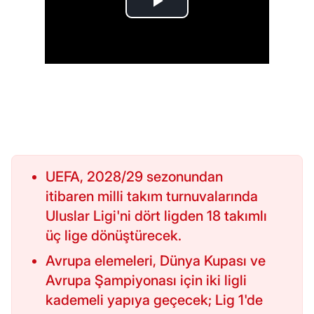
UEFA, 2028/29 sezonundan
itibaren milli takım turnuvalarında
Uluslar Ligi'ni dört ligden 18 takımlı
üç lige dönüştürecek.
Avrupa elemeleri, Dünya Kupası ve
Avrupa Şampiyonası için iki ligli
kademeli yapıya geçecek; Lig 1'de