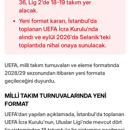
36, Lig 2'de 18-19 takım yer
alacak.
Yeni format kararı, İstanbul'da
toplanan UEFA İcra Kurulu'nda
alındı ve eylül 2026'da Selanik'teki
toplantıda nihai onaya sunulacak.
UEFA, milli takım turnuvaları ve eleme formatında
2028/29 sezonundan itibaren yeni formata
geçileceğini duyurdu.
MİLLİ TAKIM TURNUVALARINDA YENİ
FORMAT
UEFA'dan yapılan açıklamada, İstanbul'da toplanan
UEFA İcra Kurulu'nun, Uluslar Ligi'nde mevcut dört
lig sisteminden 18 takımlı üç lig sistemine geçilmesi