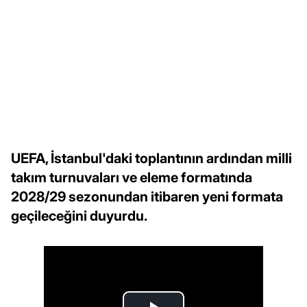
UEFA, İstanbul'daki toplantının ardından milli
takım turnuvaları ve eleme formatında
2028/29 sezonundan itibaren yeni formata
geçileceğini duyurdu.