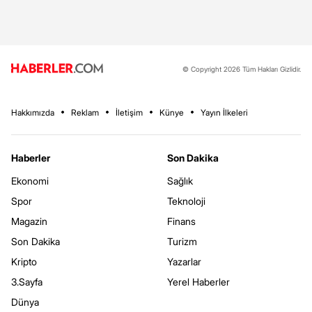
© Copyright 2026 Tüm Hakları Gizlidir.
Hakkımızda
Reklam
İletişim
Künye
Yayın İlkeleri
Haberler
Son Dakika
Ekonomi
Sağlık
Spor
Teknoloji
Magazin
Finans
Son Dakika
Turizm
Kripto
Yazarlar
3.Sayfa
Yerel Haberler
Dünya