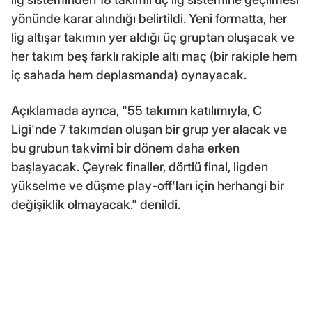
yönünde karar alındığı belirtildi. Yeni formatta, her
lig altışar takımın yer aldığı üç gruptan oluşacak ve
her takım beş farklı rakiple altı maç (bir rakiple hem
iç sahada hem deplasmanda) oynayacak.
Açıklamada ayrıca, "55 takımın katılımıyla, C
Ligi'nde 7 takımdan oluşan bir grup yer alacak ve
bu grubun takvimi bir dönem daha erken
başlayacak. Çeyrek finaller, dörtlü final, ligden
yükselme ve düşme play-off'ları için herhangi bir
değişiklik olmayacak." denildi.