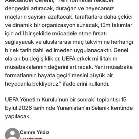
dengesini artıracak, durağan ve heyecansız
maçların sayısını azaltacak, taraftarlara daha çekici
ve dinamik bir organizasyon sunacak, tüm takımlar
için adil bir şekilde mücadele etme fırsatı
sağlayacak ve uluslararası maç takvimine herhangi
bir ek tarih dahil edilmeden uygulanacaktır. Genel
olarak bu değişiklikler, UEFA erkek milli takım
müsabakalarının değerini artıracak. Yeni müsabaka
formatlarının hayata geçirilmesini büyük bir
heyecanla bekliyoruz." ifadelerini kullandı.
UEFA Yönetim Kurulu'nun bir sonraki toplantısı 15
Eylül 2026 tarihinde Yunanistan'ın Selanik kentinde
yapılacak.
Cemre Yıldız
Haberler.com