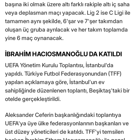
başına iki olmak üzere altı farklı rakiple altı iç saha
veya deplasman maçı yapacak. Lig 2 ise C Ligi ile
tamamen aynı şekilde, 6'şar ve 7'şer takımdan
oluşan üç gruba ayrılacak ve her takım toplamda
yine 6 maç oynanacak.
İBRAHİM HACIOSMANOĞLU DA KATILDI
UEFA Yönetim Kurulu Toplantısı, İstanbul'da
yapıldı. Türkiye Futbol Federasyonundan (TFF)
yapılan açıklamaya göre, İstanbul'un ev
sahipliğinde düzenlenen toplantı, Beşiktaş'taki bir
otelde gerçekleştirildi.
Aleksander Ceferin başkanlığındaki toplantıya
UEFA'ya üye ülke federasyonlarının başkanları ve
üst düzey yöneticileri de katıldı. TFF'yi temsilen