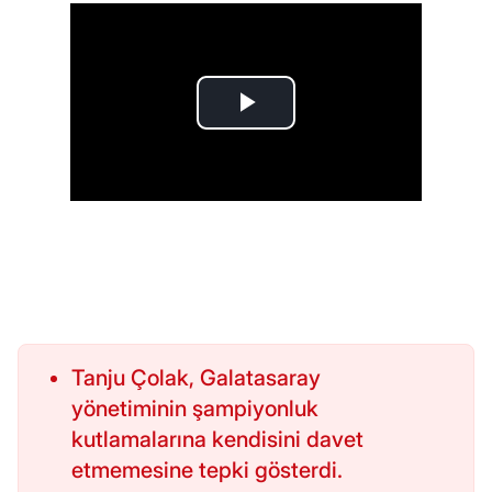
Tanju Çolak, Galatasaray
yönetiminin şampiyonluk
kutlamalarına kendisini davet
etmemesine tepki gösterdi.