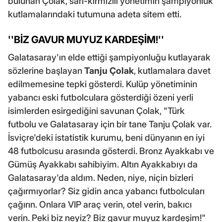
bulunan Çolak, sarı-kırmızılı yönetimin şampiyonluk
kutlamalarındaki tutumuna adeta sitem etti.
''BİZ GAVUR MUYUZ KARDEŞİM!''
Galatasaray'ın elde ettiği şampiyonluğu kutlayarak
sözlerine başlayan
Tanju Çolak
, kutlamalara davet
edilmemesine tepki gösterdi. Kulüp yönetiminin
yabancı eski futbolculara gösterdiği özeni yerli
isimlerden esirgediğini savunan Çolak, "Türk
futbolu ve Galatasaray için bir tane Tanju Çolak var.
İsviçre'deki istatistik kurumu, beni dünyanın en iyi
48 futbolcusu arasında gösterdi. Bronz Ayakkabı ve
Gümüş Ayakkabı sahibiyim. Altın Ayakkabıyı da
Galatasaray'da aldım. Neden, niye, niçin bizleri
çağırmıyorlar? Siz gidin anca yabancı futbolcuları
çağırın. Onlara VIP araç verin, otel verin, bakıcı
verin. Peki biz neyiz? Biz gavur muyuz kardeşim!"