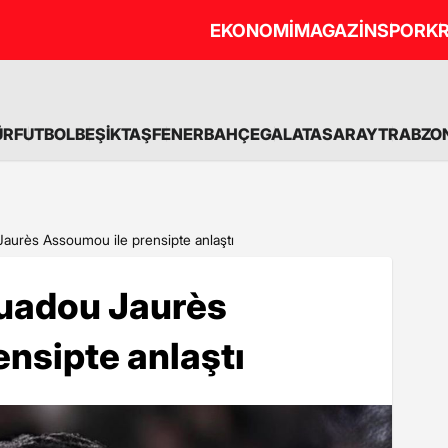
EKONOMİ
MAGAZİN
SPOR
KR
ÜR
FUTBOL
BEŞİKTAŞ
FENERBAHÇE
GALATASARAY
TRABZO
urès Assoumou ile prensipte anlaştı
uadou Jaurès
nsipte anlaştı