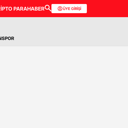
İPTO PARA
HABER
ÜYE GİRİŞİ
NSPOR