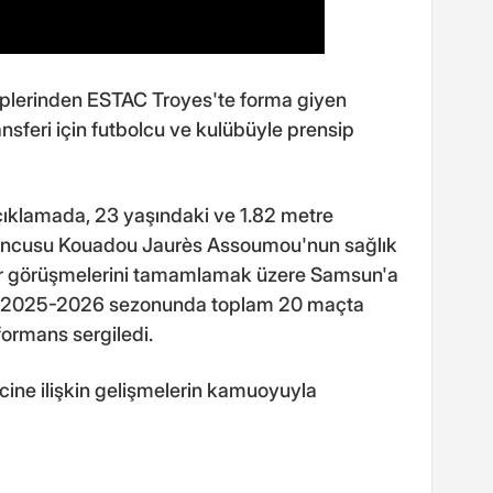
lerinden ESTAC Troyes'te forma giyen
feri için futbolcu ve kulübüyle prensip
çıklamada, 23 yaşındaki ve 1.82 metre
 oyuncusu Kouadou Jaurès Assoumou'nun sağlık
er görüşmelerini tamamlamak üzere Samsun'a
mou, 2025-2026 sezonunda toplam 20 maçta
rformans sergiledi.
cine ilişkin gelişmelerin kamuoyuyla