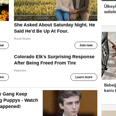
Ülkeyi
solist
Bebeğ
karnı