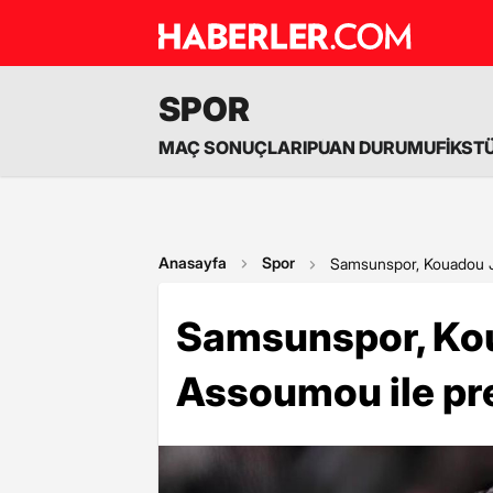
SPOR
MAÇ SONUÇLARI
PUAN DURUMU
FİKST
Anasayfa
Spor
Samsunspor, Kouadou Ja
Samsunspor, Ko
Assoumou ile pre