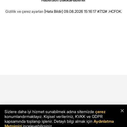
Haber
Son Dakika
Haberler
Gizlilik ve çerez ayarları
[Hata Bildir]
09.08.2026 15:16:17 #7.12# .HCFOK.
×
Sizlere daha iyi hizmet sunabilmek adına sitemizde
çerez
konumlandırmaktayız. Kişisel verileriniz, KVKK ve GDPR
kapsamında toplanıp işlenir. Detaylı bilgi almak için
Aydınlatma
Metnimizi
inceleyebilirsiniz.