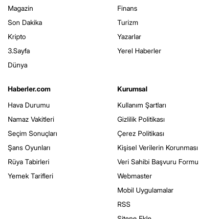
Magazin
Finans
Son Dakika
Turizm
Kripto
Yazarlar
3.Sayfa
Yerel Haberler
Dünya
Haberler.com
Kurumsal
Hava Durumu
Kullanım Şartları
Namaz Vakitleri
Gizlilik Politikası
Seçim Sonuçları
Çerez Politikası
Şans Oyunları
Kişisel Verilerin Korunması
Rüya Tabirleri
Veri Sahibi Başvuru Formu
Yemek Tarifleri
Webmaster
Mobil Uygulamalar
RSS
Sitene Ekle