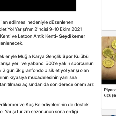
lı ilan edilmesi nedeniyle düzenlenen
let Yol Yarışı'nın 2'ncisi 9-10 Ekim 2021
 Kenti ve Letoon Antik Kenti-
Seydikemer
zenlenecek.
tekleriyle Muğla Karya Gençlik
Spor
Kulübü
yarışa yerli ve yabancı 500'e yakın sporcunun
k 2 günlük granfondo bisiklet yol yarışı olan
rının kıyasıya mücadelesinin yanı sıra
in tanıtılması açısından da son derece önem arz
Piyasa
uçuşa
eydikemer ve Kaş Belediyeleri'nin de destek
ol Yarışı turizm sezonunun sona erdiği