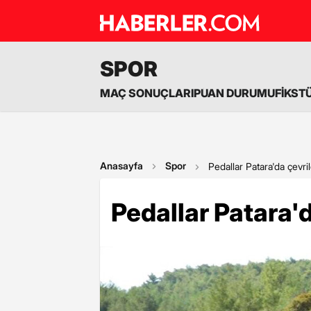
SPOR
MAÇ SONUÇLARI
PUAN DURUMU
FİKST
Anasayfa
Spor
Pedallar Patara'da çevri
Pedallar Patara'