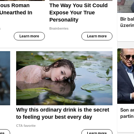
Bir ba
üzerin
Son a
partin