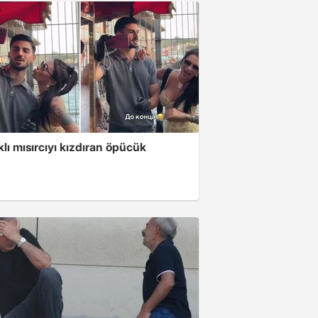
klı mısırcıyı kızdıran öpücük