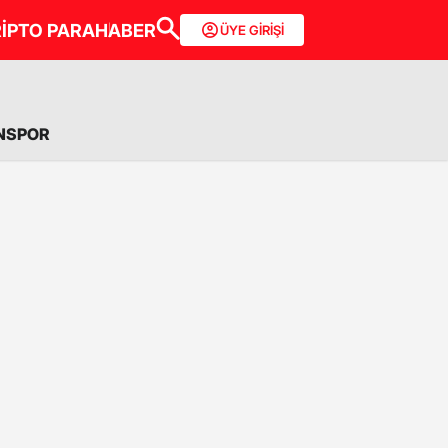
İPTO PARA
HABER
ÜYE GİRİŞİ
NSPOR