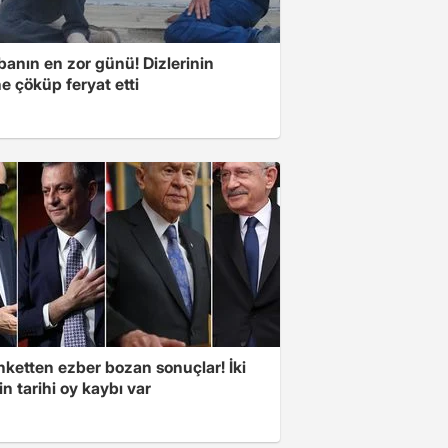
banın en zor günü! Dizlerinin
e çöküp feryat etti
nketten ezber bozan sonuçlar! İki
in tarihi oy kaybı var