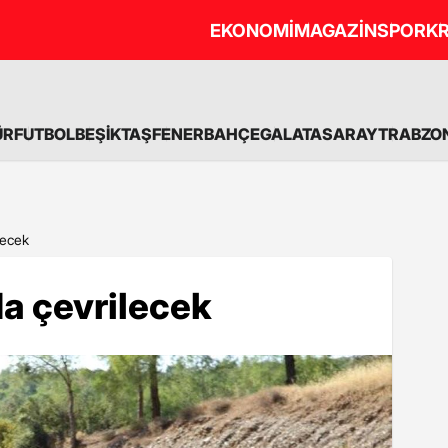
EKONOMİ
MAGAZİN
SPOR
KR
ÜR
FUTBOL
BEŞİKTAŞ
FENERBAHÇE
GALATASARAY
TRABZO
lecek
da çevrilecek