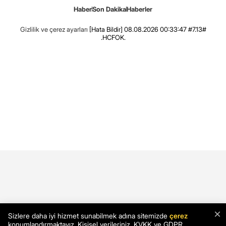
Haber
Son Dakika
Haberler
Gizlilik ve çerez ayarları
[Hata Bildir]
08.08.2026 00:33:47 #7.13#
.HCFOK.
×
Sizlere daha iyi hizmet sunabilmek adına sitemizde
çerez
konumlandırmaktayız. Kişisel verileriniz, KVKK ve GDPR