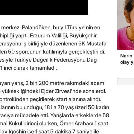
rkezi Palandöken, bu yıl Türkiye'nin en
ipliği yaptı. Erzurum Valiliği, Büyükşehir
erasyonu iş birliğiyle düzenlenen 5K Mustafa
den 50 sporcunun katılımıyla gerçekleştirildi.
Narin
cesiyle Türkiye Dağcılık Federasyonu Dağ
olay 
1'inci olarak tamamladı.
yan yarış, 2 bin 200 metre rakımdaki acemi
 yüksekliğindeki Ejder Zirvesi'nde sona erdi.
ntrolünden geçirilerek start alanına alındı.
arının bulunduğu, 18 ila 70 yaş üzeri 50 kadın
yasıya mücadele etti. Yarışlarda erkeklerde 58
mal Kukul birinci olurken, Ömer Arabacı 1 saat
lav Igoshin ise 1 saat 5 dakika 7 saniye ile