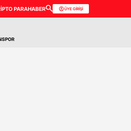
İPTO PARA
HABER
ÜYE GİRİŞİ
NSPOR