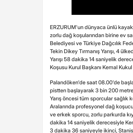
ERZURUM'un dünyaca ünlü kayak me
zorlu dağ koşularından birine ev sah
Belediyesi ve Türkiye Dağcılık Fed
Tekin Dikey Tırmanış Yarışı, 4 ülke
Yarışı 58 dakika 14 saniyelik dere
Koşusu Kurul Başkanı Kemal Kukul 
Palandöken'de saat 08.00'de başla
pistten başlayarak 3 bin 200 metre
Yarış öncesi tüm sporcular sağlık ko
Aralarında profesyonel dağ koşucul
ve erkek sporcu, zorlu parkurda kı
dakika 14 saniyelik derecesiyle Ke
3 dakika 36 saniyeyle ikinci, Stanis