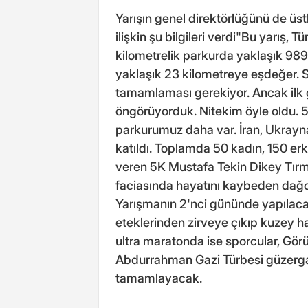
Yarışın genel direktörlüğünü de üs
ilişkin şu bilgileri verdi"Bu yarış, T
kilometrelik parkurda yaklaşık 989 
yaklaşık 23 kilometreye eşdeğer. S
tamamlaması gerekiyor. Ancak ilk ge
öngörüyorduk. Nitekim öyle oldu. 
parkurumuz daha var. İran, Ukray
katıldı. Toplamda 50 kadın, 150 er
veren 5K Mustafa Tekin Dikey Tırm
faciasında hayatını kaybeden dağc
Yarışmanın 2'nci gününde yapılac
eteklerinden zirveye çıkıp kuzey ha
ultra maratonda ise sporcular, Görü
Abdurrahman Gazi Türbesi güzergahı
tamamlayacak.