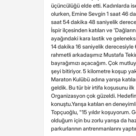
üçüncülüğü elde etti. Kadınlarda is
olurken, Emine Sevgin 1 saat 46 dak
saat 54 dakika 48 saniyelik derece
İspir ilçesinden katılan ve 'Dağları
ayağındaki kara lastik ve geleneksel
14 dakika 16 saniyelik derecesiyle
rahmetli arkadaşımız Mustafa Teki
bayrağımızı açacağım. Çok mutluyum
şeyi bitiriyor. 5 kilometre koşup ya
Maraton Kulübü adına yarışa katılan
geldik. Bu tür bir irtifa koşusunu i
Organizasyon çok güzeldi. Hedefimi
konuştu.Yarışa katılan en deneyimli
Topçuoğlu, "15 yıldır koşuyorum. Ge
olduğum için bu zorlu yarışa da h
parkurlarının antrenmanlarını yapt