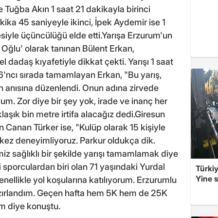
e Tuğba Akın 1 saat 21 dakikayla birinci
ika 45 saniyeyle ikinci, İpek Aydemir ise 1
siyle üçüncülüğü elde etti.Yarışa Erzurum'un
n Oğlu' olarak tanınan Bülent Erkan,
 dadaş kıyafetiyle dikkat çekti. Yarışı 1 saat
 6'ncı sırada tamamlayan Erkan, "Bu yarış,
n anısına düzenlendi. Onun adına zirvede
. Zor diye bir şey yok, irade ve inanç her
klaşık bin metre irtifa alacağız dedi.Giresun
 Canan Türker ise, "Kulüp olarak 15 kişiyle
lk kez deneyimliyoruz. Parkur oldukça dik.
z sağlıklı bir şekilde yarışı tamamlamak diye
 sporculardan biri olan 71 yaşındaki Yurdal
Türkiy
Yine s
nellikle yol koşularına katılıyorum. Erzurumlu
azırlandım. Geçen hafta hem 5K hem de 25K
ım diye konuştu.