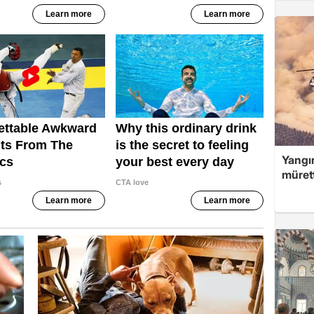
Yangın
müret