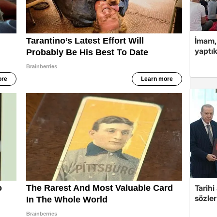
İmam,
yaptık
Tarih
sözler