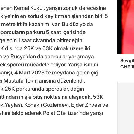
tlenen Kemal Kukul, yarışın zorluk derecesine
ürkiye'nin en zorlu dikey tırmanışlarından biri. 5
metre irtifa kazanımı var. Bu düz yolda
porcuların parkuru 5 saat içerisinde
lenin 1 saat civarında bitireceğini
5K dışında 25K ve 53K olmak üzere iki
na ve Rusya'dan da sporcular yarışmaya
Sevgil
kek sporcu mücadele ediyor. Yarışa ismini
CHP'l
anışı, 4 Mart 2023'te meydana gelen çığ
ı Mustafa Tekin anısına düzenlendi.
ak 25K parkurunda sporcular, dağın
ttından inişle bitiş noktasına ulaşacak. 53K
k Yaylası, Konaklı Gözlemevi, Ejder Zirvesi ve
nı takip ederek Polat Otel üzerinde yarışı