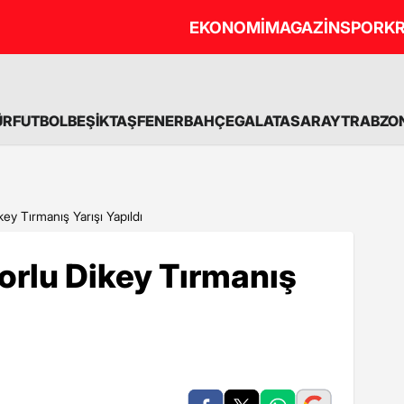
EKONOMİ
MAGAZİN
SPOR
KR
ÜR
FUTBOL
BEŞİKTAŞ
FENERBAHÇE
GALATASARAY
TRABZO
ey Tırmanış Yarışı Yapıldı
orlu Dikey Tırmanış