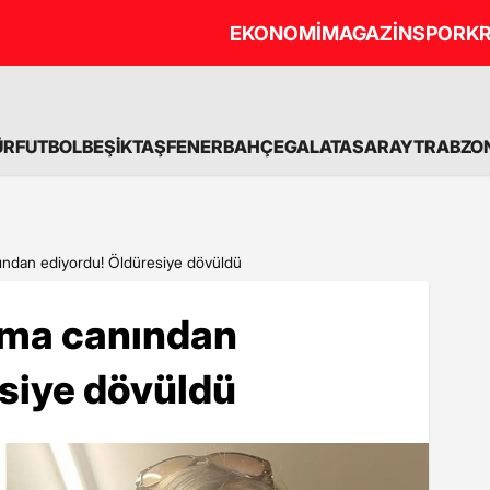
EKONOMİ
MAGAZİN
SPOR
KR
ÜR
FUTBOL
BEŞİKTAŞ
FENERBAHÇE
GALATASARAY
TRABZO
nından ediyordu! Öldüresiye dövüldü
orma canından
siye dövüldü