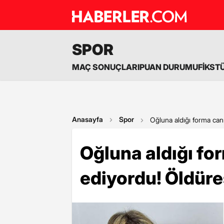
SPOR
MAÇ SONUÇLARI
PUAN DURUMU
FİKST
Anasayfa
Spor
Oğluna aldığı forma ca
Oğluna aldığı f
ediyordu! Öldüre