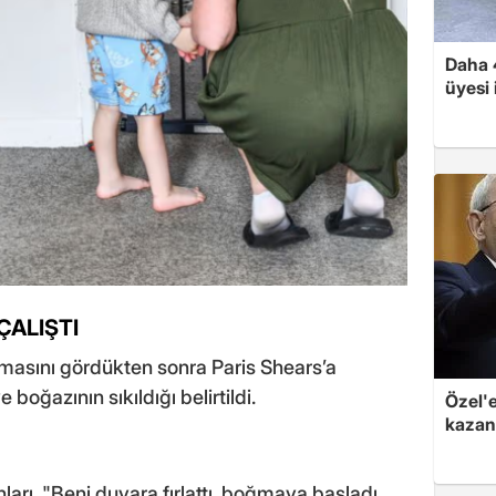
Daha 4
üyesi
ÇALIŞTI
masını gördükten sonra Paris Shears’a
e boğazının sıkıldığı belirtildi.
Özel'
kazand
ları, "Beni duvara fırlattı, boğmaya başladı.