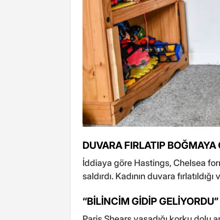
DUVARA FIRLATIP BOĞMAYA 
İddiaya göre Hastings, Chelsea for
saldırdı. Kadının duvara fırlatıldığı v
“BİLİNCİM GİDİP GELİYORDU”
Paris Shears yaşadığı korku dolu an