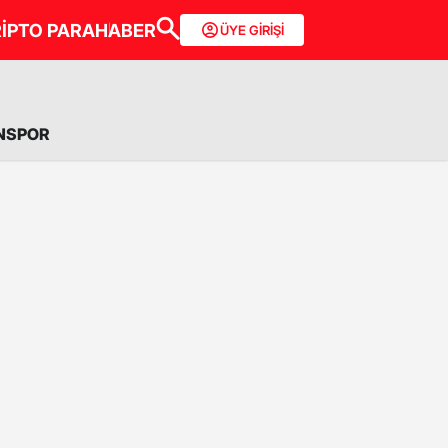
İPTO PARA
HABER
ÜYE GİRİŞİ
NSPOR