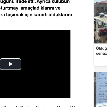
uğunu ifade etti. Ayrıca kulübün
urtmayı amaçladıklarını ve
a taşımak için kararlı olduklarını
Öldüğü
cenaz