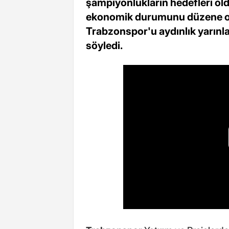
şampiyonlukların hedefleri old
ekonomik durumunu düzene ot
Trabzonspor'u aydınlık yarınlar
söyledi.