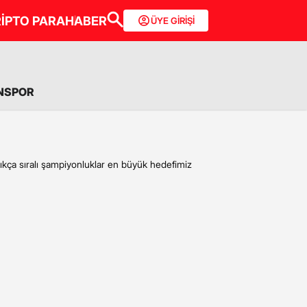
İPTO PARA
HABER
ÜYE GİRİŞİ
NSPOR
ıkça sıralı şampiyonluklar en büyük hedefimiz