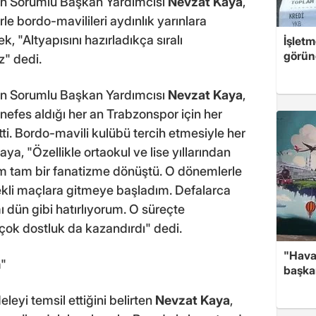
en Sorumlu Başkan Yardımcısı
Nevzat Kaya
,
rle bordo-mavilileri aydınlık yarınlara
ek, "Altyapısını hazırladıkça sıralı
İşletm
görün
" dedi.
en Sorumlu Başkan Yardımcısı
Nevzat Kaya
,
 nefes aldığı her an Trabzonspor için her
ti. Bordo-mavili kulübü tercih etmesiyle her
, "Özellikle ortaokul ve lise yıllarından
m tam bir fanatizme dönüştü. O dönemlerle
kli maçlara gitmeye başladım. Defalarca
 dün gibi hatırlıyorum. O süreçte
çok dostluk da kazandırdı" dedi.
"Hava
m"
başka
eyi temsil ettiğini belirten
Nevzat Kaya
,