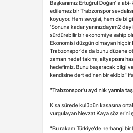
Başkanımız Ertuğrul Doğan'la abi-ka
edilemez bir Trabzonspor sevdalısı
koyuyor. Hem sevgisi, hem de bilg
'Sonuna kadar yanınızdayım2 deyip
sürdürebilir bir ekonomiye sahip o
Ekonomisi düzgün olmayan hiçbir 
Trabzonspor'da da bunu düzene otu
zaman hedef takımı, altyapısını haz
hedefimiz. Bunu başaracak bilgi ve 
kendisine dert edinen bir ekibiz" ifa
"Trabzonspor'u aydınlık yarınla taş
Kısa sürede kulübün kasasına ortak
vurgulayan Nevzat Kaya sözlerini 
"Bu rakam Türkiye'de herhangi bir