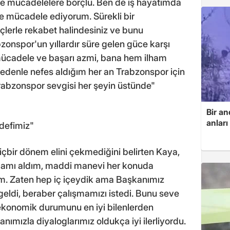
le mücadelelere borçlu. Ben de iş hayatımda
de mücadele ediyorum. Sürekli bir
çlerle rekabet halindesiniz ve bunu
zonspor'un yıllardır süre gelen güce karşı
 mücadele ve başarı azmi, bana hem ilham
nedenle nefes aldığım her an Trabzonspor için
rabzonspor sevgisi her şeyin üstünde"
Bir an
anlar
edefimiz"
çbir dönem elini çekmediğini belirten Kaya,
locamı aldım, maddi manevi her konuda
m. Zaten hep iç içeydik ama Başkanımız
geldi, beraber çalışmamızı istedi. Bunu seve
ekonomik durumunu en iyi bilenlerden
kanımızla diyaloglarımız oldukça iyi ilerliyordu.