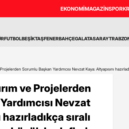
EKONOMİ
MAGAZİN
SPOR
KR
ÜR
FUTBOL
BEŞİKTAŞ
FENERBAHÇE
GALATASARAY
TRABZO
Projelerden Sorumlu Başkan Yardımcısı Nevzat Kaya: Altyapısını hazırlad
rım ve Projelerden
Yardımcısı Nevzat
 hazırladıkça sıralı