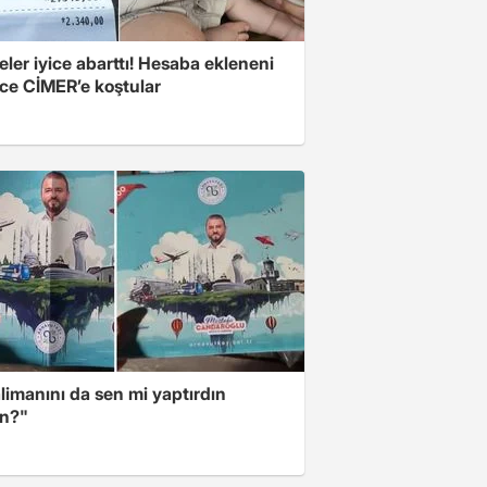
eler iyice abarttı! Hesaba ekleneni
ce CİMER’e koştular
limanını da sen mi yaptırdın
n?"