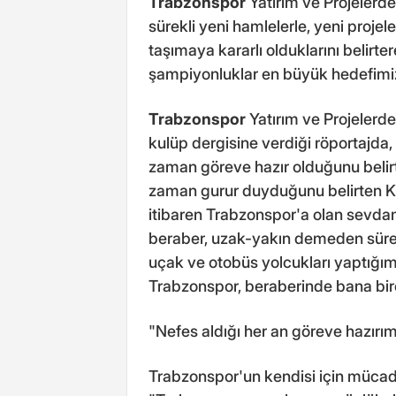
Trabzonspor
Yatırım ve Projelerd
sürekli yeni hamlelerle, yeni projele
taşımaya kararlı olduklarını belirter
şampiyonluklar en büyük hedefimiz
Trabzonspor
Yatırım ve Projelerd
kulüp dergisine verdiği röportajda,
zaman göreve hazır olduğunu belirt
zaman gurur duyduğunu belirten Kaya
itibaren Trabzonspor'a olan sevda
beraber, uzak-yakın demeden süre
uçak ve otobüs yolcukları yaptığımı
Trabzonspor, beraberinde bana bir
"Nefes aldığı her an göreve hazırı
Trabzonspor'un kendisi için mücadel