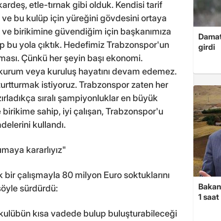
rdeş, etle-tırnak gibi olduk. Kendisi tarif
 ve bu kulüp için yüreğini gövdesini ortaya
i ve birikimine güvendiğim için başkanımıza
Damat
 bu yola çıktık. Hedefimiz Trabzonspor'un
girdi
lması. Çünkü her şeyin başı ekonomi.
kurum veya kuruluş hayatını devam edemez.
rtturmak istiyoruz. Trabzonspor zaten her
ırladıkça sıralı şampiyonluklar en büyük
birikime sahip, iyi çalışan, Trabzonspor'u
delerini kullandı.
ımaya kararlıyız"
 bir çalışmayla 80 milyon Euro soktuklarını
Bakan
şöyle sürdürdü:
1 saa
 kulübün kısa vadede bulup buluşturabileceği