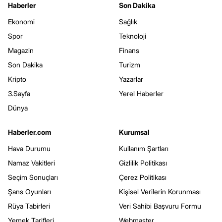
Haberler
Son Dakika
Ekonomi
Sağlık
Spor
Teknoloji
Magazin
Finans
Son Dakika
Turizm
Kripto
Yazarlar
3.Sayfa
Yerel Haberler
Dünya
Haberler.com
Kurumsal
Hava Durumu
Kullanım Şartları
Namaz Vakitleri
Gizlilik Politikası
Seçim Sonuçları
Çerez Politikası
Şans Oyunları
Kişisel Verilerin Korunması
Rüya Tabirleri
Veri Sahibi Başvuru Formu
Yemek Tarifleri
Webmaster