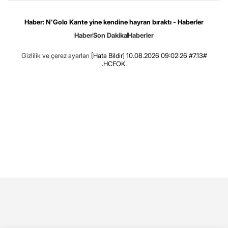
Haber: N'Golo Kante yine kendine hayran bıraktı - Haberler
Haber
Son Dakika
Haberler
Gizlilik ve çerez ayarları
[Hata Bildir]
10.08.2026 09:02:26 #7.13#
.HCFOK.