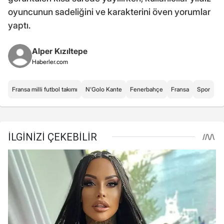
oyuncunun sadeliğini ve karakterini öven yorumlar
yaptı.
Alper Kızıltepe
Haberler.com
Fransa milli futbol takımı
N'Golo Kante
Fenerbahçe
Fransa
Spor