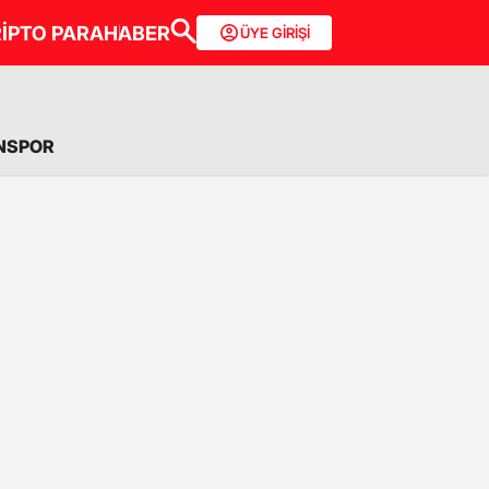
İPTO PARA
HABER
ÜYE GİRİŞİ
NSPOR