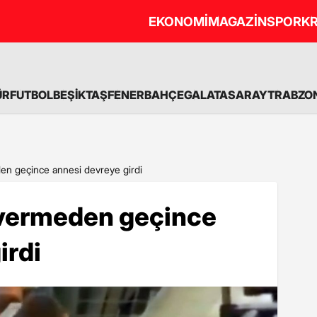
EKONOMİ
MAGAZİN
SPOR
KR
ÜR
FUTBOL
BEŞİKTAŞ
FENERBAHÇE
GALATASARAY
TRABZO
n geçince annesi devreye girdi
vermeden geçince
irdi