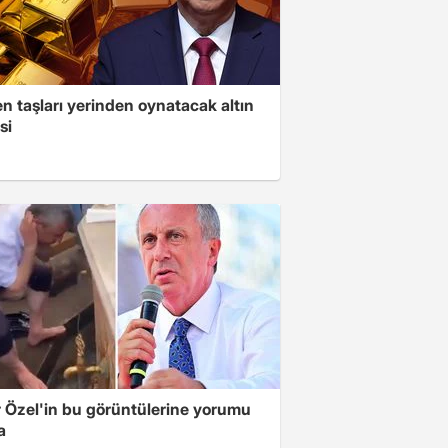
n taşları yerinden oynatacak altın
si
 Özel'in bu görüntülerine yorumu
a