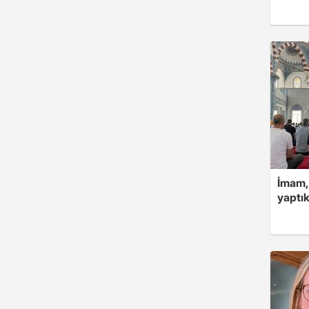
İmam,
yaptık