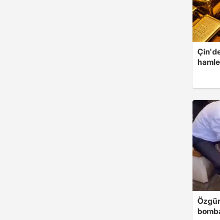
Çin'de
hamle
Özgür
bomb