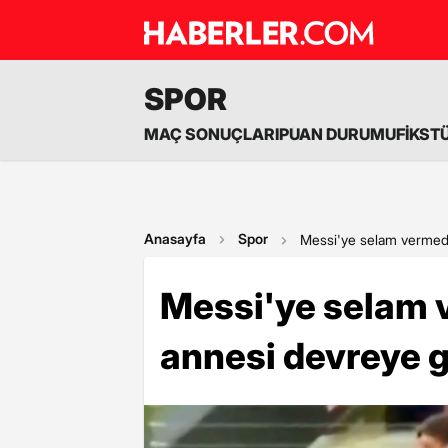
SPOR
MAÇ SONUÇLARI
PUAN DURUMU
FİKST
Anasayfa
Spor
Messi'ye selam vermede
Messi'ye selam 
annesi devreye g