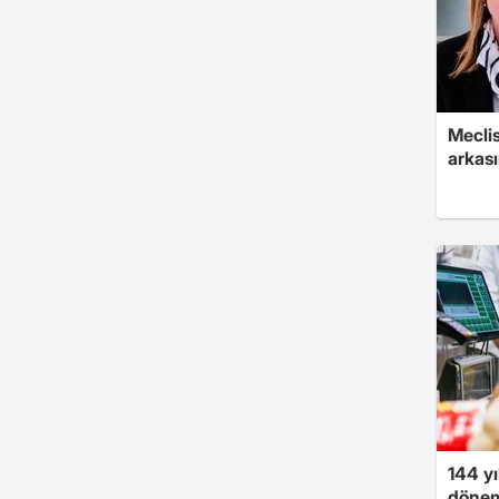
Mecli
arkası
144 yı
dönem