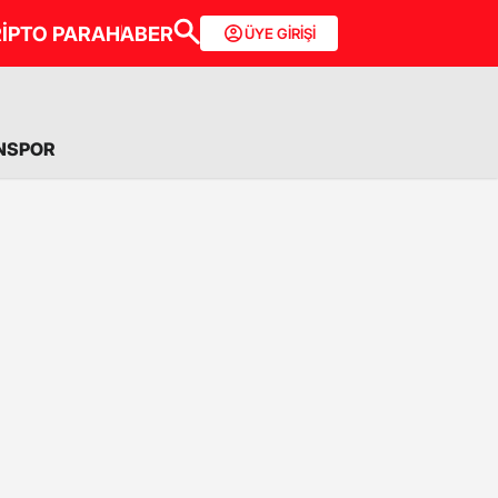
İPTO PARA
HABER
ÜYE GİRİŞİ
NSPOR