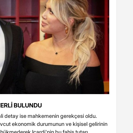
TERLİ BULUNDU
mli detay ise mahkemenin gerekçesi oldu.
cut ekonomik durumunun ve kişisel gelirinin
hükmederek Icardi'nin bu fahiş tutarı