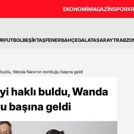
EKONOMİ
MAGAZİN
SPOR
KR
ÜR
FUTBOL
BEŞİKTAŞ
FENERBAHÇE
GALATASARAY
TRABZO
 buldu, Wanda Nara'nın korktuğu başına geldi
yi haklı buldu, Wanda
u başına geldi