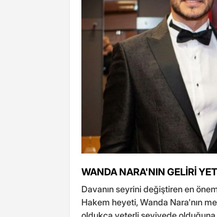
WANDA NARA'NIN GELİRİ YE
Davanın seyrini değiştiren en öne
Hakem heyeti, Wanda Nara'nın mev
oldukça yeterli seviyede olduğuna 