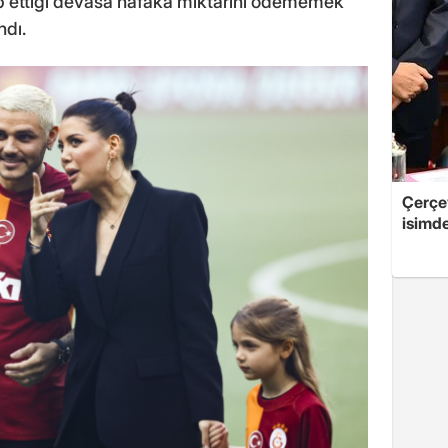
lep ettiği devasa nafaka miktarını ödememek
ndı.
Çerçe
isimd