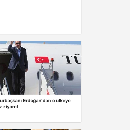
rbaşkanı Erdoğan'dan o ülkeye
z ziyaret