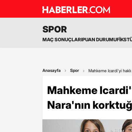
SPOR
MAÇ SONUÇLARI
PUAN DURUMU
FİKST
Anasayfa
Spor
Mahkeme Icardi'yi haklı
Mahkeme Icardi'
Nara'nın korktuğ