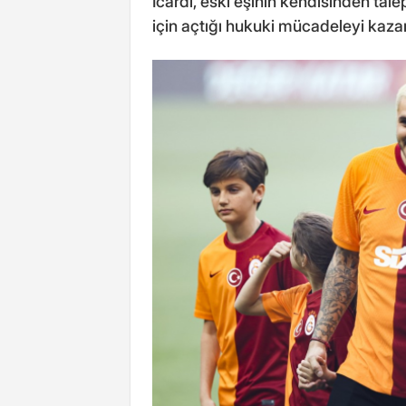
Icardi, eski eşinin kendisinden ta
için açtığı hukuki mücadeleyi kaza