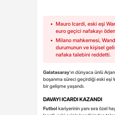
Mauro Icardi, eski eşi Wan
euro geçici nafakayı öde
Milano mahkemesi, Wand
durumunun ve kişisel geli
nafaka talebini reddetti.
Galatasaray
'ın dünyaca ünlü Arjanti
boşanma süreci geçirdiği eski eşi
bir gelişme yaşandı.
DAVAYI ICARDI KAZANDI
Futbol
kariyerinin yanı sıra özel h