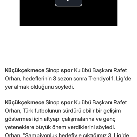
Küçükçekmece
Sinop
spor
Kulübü Başkanı Rafet
Orhan, hedeflerinin 3 sezon sonra Trendyol 1. Lig'de
yer almak olduğunu söyledi.
Küçükçekmece
Sinop
spor
Kulübü Başkanı Rafet
Orhan, Türk futbolunun sürdürülebilir bir gelişim
göstermesi için altyapı çalışmalarına ve genç
yeteneklere büyük önem verdiklerini söyledi.
Orhan, "Şampiyonluk hedefiyle çıktığımız 3. Lig'de