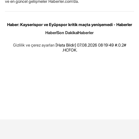
ve en güncel gelişmeler Haberler.com’da.
Haber: Kayserispor ve Eyüpspor kritik maçta yenişemedi - Haberler
Haber
Son Dakika
Haberler
Gizlilik ve çerez ayarları
[Hata Bildir]
07.08.2026 08:19:49 #.0.2#
.HCFOK.