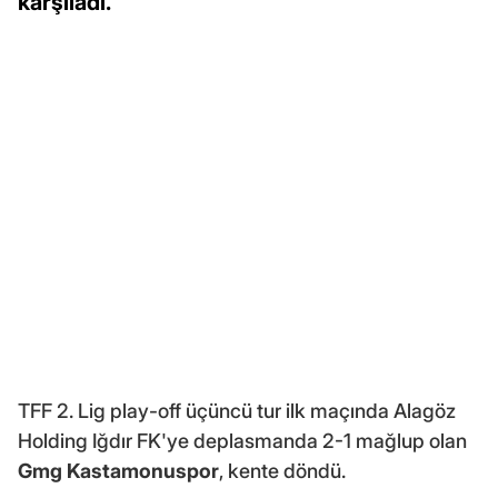
karşıladı.
TFF 2. Lig play-off üçüncü tur ilk maçında Alagöz
Holding Iğdır FK'ye deplasmanda 2-1 mağlup olan
Gmg Kastamonuspor
, kente döndü.