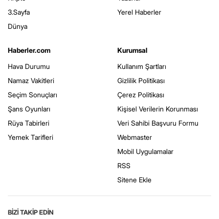
3.Sayfa
Yerel Haberler
Dünya
Haberler.com
Kurumsal
Hava Durumu
Kullanım Şartları
Namaz Vakitleri
Gizlilik Politikası
Seçim Sonuçları
Çerez Politikası
Şans Oyunları
Kişisel Verilerin Korunması
Rüya Tabirleri
Veri Sahibi Başvuru Formu
Yemek Tarifleri
Webmaster
Mobil Uygulamalar
RSS
Sitene Ekle
BİZİ TAKİP EDİN