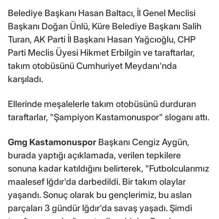
Belediye Başkanı Hasan Baltacı, İl Genel Meclisi
Başkanı Doğan Ünlü, Küre Belediye Başkanı Salih
Turan, AK Parti İl Başkanı Hasan Yağcıoğlu, CHP
Parti Meclis Üyesi Hikmet Erbilgin ve taraftarlar,
takım otobüsünü Cumhuriyet Meydanı'nda
karşıladı.
Ellerinde meşalelerle takım otobüsünü durduran
taraftarlar, "Şampiyon Kastamonuspor" sloganı attı.
Gmg Kastamonuspor
Başkanı Cengiz Aygün,
burada yaptığı açıklamada, verilen tepkilere
sonuna kadar katıldığını belirterek, "Futbolcularımız
maalesef Iğdır'da darbedildi. Bir takım olaylar
yaşandı. Sonuç olarak bu gençlerimiz, bu aslan
parçaları 3 gündür Iğdır'da savaş yaşadı. Şimdi