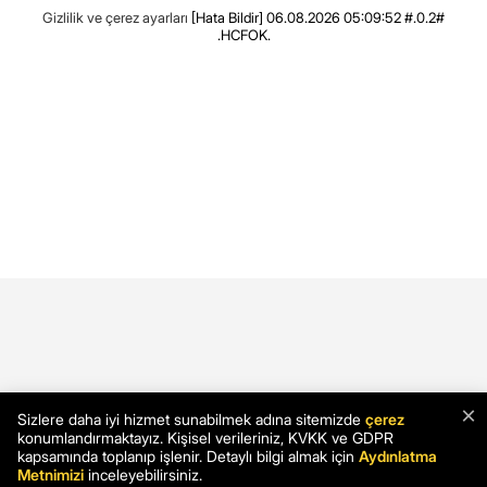
Gizlilik ve çerez ayarları
[Hata Bildir]
06.08.2026 05:09:52 #.0.2#
.HCFOK.
×
Sizlere daha iyi hizmet sunabilmek adına sitemizde
çerez
konumlandırmaktayız. Kişisel verileriniz, KVKK ve GDPR
kapsamında toplanıp işlenir. Detaylı bilgi almak için
Aydınlatma
Metnimizi
inceleyebilirsiniz.