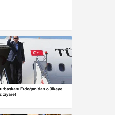
rbaşkanı Erdoğan'dan o ülkeye
z ziyaret