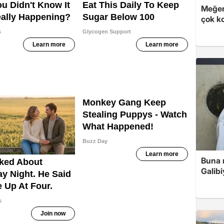
Meğer
çok k
Buna r
Galibi