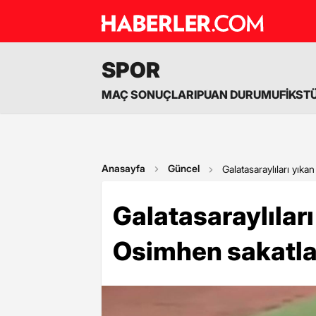
SPOR
MAÇ SONUÇLARI
PUAN DURUMU
FİKST
Anasayfa
Güncel
Galatasaraylıları yık
Galatasaraylıları
Osimhen sakatla