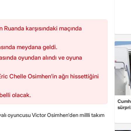
ın Ruanda karşısındaki maçında
asında meydana geldi.
asında oyundan alındı ve oyuna
ric Chelle Osimhen'in ağrı hissettiğini
elli olacak.
Cumhu
sürpri
yalı oyuncusu Victor Osimhen'den millli takım