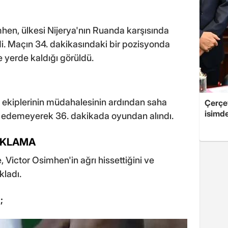
hen, ülkesi Nijerya'nın Ruanda karşısında
di. Maçın 34. dakikasındaki bir pozisyonda
 yerde kaldığı görüldü.
k ekiplerinin müdahalesinin ardından saha
Çerçe
isimd
m edemeyerek 36. dakikada oyundan alındı.
IKLAMA
, Victor Osimhen'in ağrı hissettiğini ve
kladı.
;