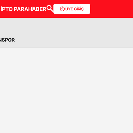
İPTO PARA
HABER
ÜYE GİRİŞİ
NSPOR