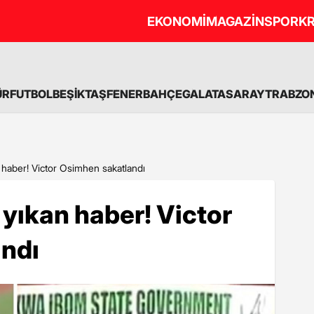
EKONOMİ
MAGAZİN
SPOR
KR
ÜR
FUTBOL
BEŞİKTAŞ
FENERBAHÇE
GALATASARAY
TRABZO
an haber! Victor Osimhen sakatlandı
 yıkan haber! Victor
ndı