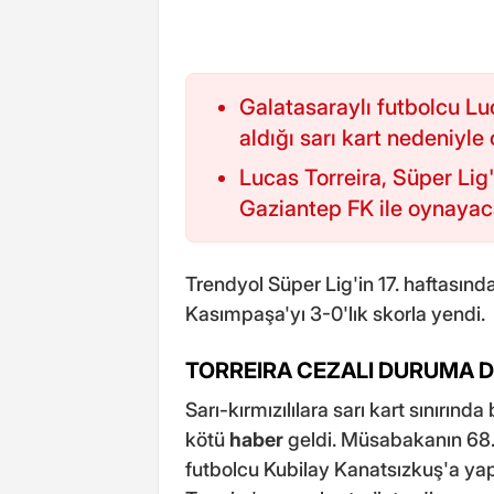
Galatasaraylı futbolcu L
aldığı sarı kart nedeniyle
Lucas Torreira, Süper Lig'
Gaziantep FK ile oynaya
Trendyol Süper Lig'in 17. haftasınd
Kasımpaşa'yı 3-0'lık skorla yendi.
TORREIRA CEZALI DURUMA 
Sarı-kırmızılılara sarı kart sınırın
kötü
haber
geldi. Müsabakanın 68.
futbolcu Kubilay Kanatsızkuş'a ya