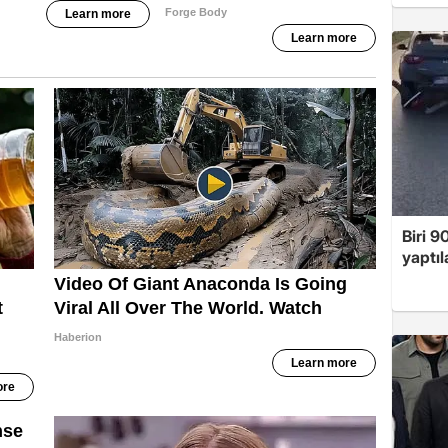
Biri 9
yaptıl