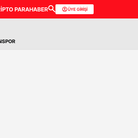
İPTO PARA
HABER
ÜYE GİRİŞİ
NSPOR