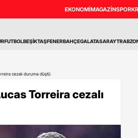
EKONOMİ
MAGAZİN
SPOR
KR
ÜR
FUTBOL
BEŞİKTAŞ
FENERBAHÇE
GALATASARAY
TRABZO
rreira cezalı duruma düştü
ucas Torreira cezalı