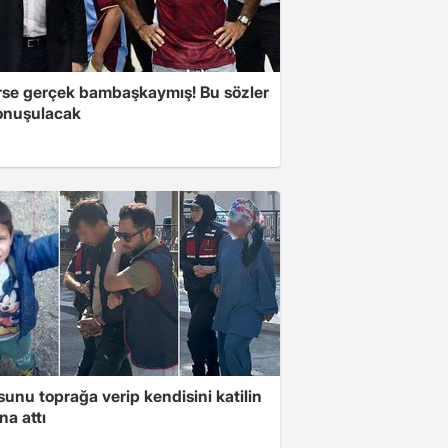
se gerçek bambaşkaymış! Bu sözler
onuşulacak
unu toprağa verip kendisini katilin
na attı