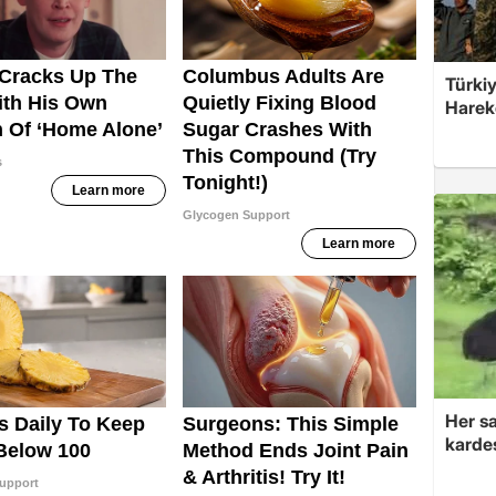
Türkiy
Harek
Her sa
kardeş