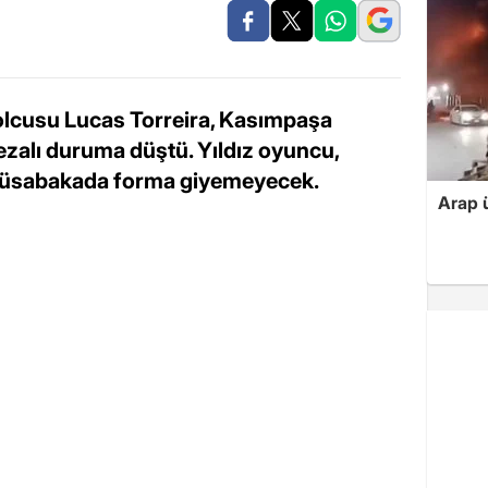
olcusu Lucas Torreira, Kasımpaşa
ezalı duruma düştü. Yıldız oyuncu,
müsabakada forma giyemeyecek.
Arap ü