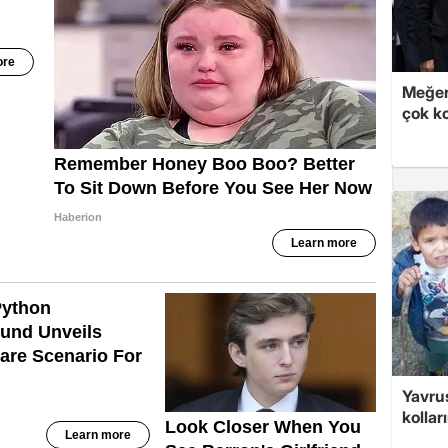
Meğer
çok k
Yavrus
kolları