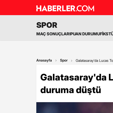
SPOR
MAÇ SONUÇLARI
PUAN DURUMU
FİKST
Anasayfa
Spor
Galatasaray'da Lucas To
Galatasaray'da L
duruma düştü