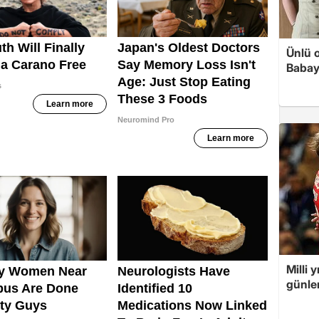
Ünlü 
Babay
Milli 
günler