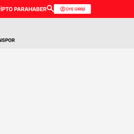
İPTO PARA
HABER
ÜYE GİRİŞİ
NSPOR