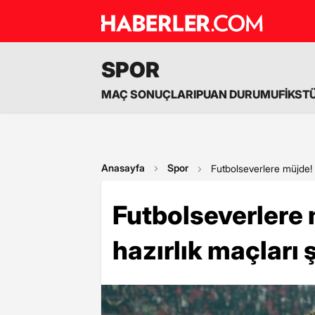
SPOR
MAÇ SONUÇLARI
PUAN DURUMU
FİKST
Anasayfa
Spor
Futbolseverlere müjde! A
Futbolseverlere 
hazırlık maçları 