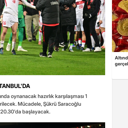
Altınd
gerçek
TANBUL'DA
nda oynanacak hazırlık karşılaşması 1
irilecek. Mücadele, Şükrü Saracoğlu
20.30'da başlayacak.