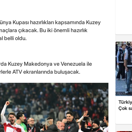
Dünya Kupası hazırlıkları kapsamında Kuzey
çlara çıkacak. Bu iki önemli hazırlık
 belli oldu.
larda Kuzey Makedonya ve Venezuela ile
rlerle ATV ekranlarında buluşacak.
Türki
Çok sa