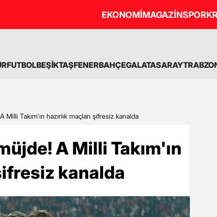
EKONOMİ
MAGAZİN
SPOR
KR
ÜR
FUTBOL
BEŞİKTAŞ
FENERBAHÇE
GALATASARAY
TRABZO
 Milli Takım'ın hazırlık maçları şifresiz kanalda
müjde! A Milli Takım'ın
şifresiz kanalda