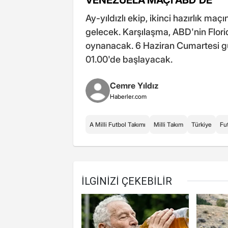
VENEZUELA MAÇI ABD'DE
Ay-yıldızlı ekip, ikinci hazırlık maç
gelecek. Karşılaşma, ABD'nin Flo
oynanacak. 6 Haziran Cumartesi g
01.00'de başlayacak.
Cemre Yıldız
Haberler.com
A Milli Futbol Takımı
Milli Takım
Türkiye
Fu