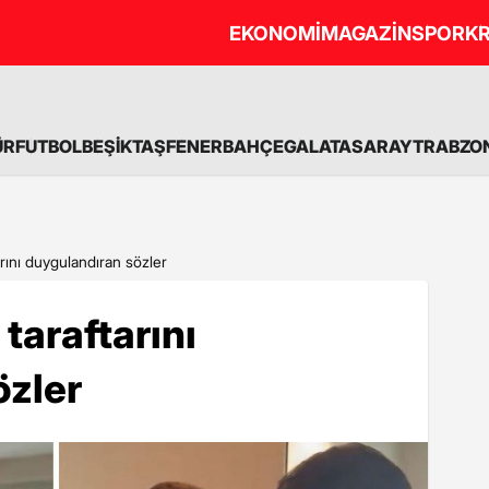
EKONOMİ
MAGAZİN
SPOR
KR
ÜR
FUTBOL
BEŞİKTAŞ
FENERBAHÇE
GALATASARAY
TRABZO
rını duygulandıran sözler
taraftarını
özler