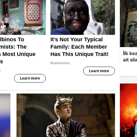
İlk ke
ait sil