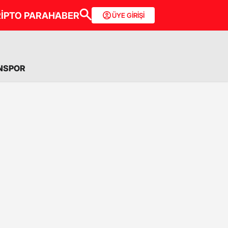
İPTO PARA
HABER
ÜYE GİRİŞİ
NSPOR