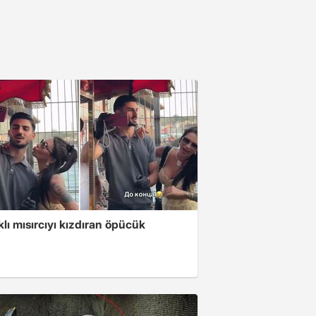
klı mısırcıyı kızdıran öpücük