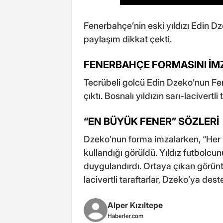
Fenerbahçe’nin eski yıldızı Edin Dze
paylaşım dikkat çekti.
FENERBAHÇE FORMASINI İM
Tecrübeli golcü Edin Dzeko’nun Fe
çıktı. Bosnalı yıldızın sarı-lacivertl
“EN BÜYÜK FENER” SÖZLERİ
Dzeko’nun forma imzalarken, “Her 
kullandığı görüldü. Yıldız futbolcun
duygulandırdı. Ortaya çıkan görüntü
lacivertli taraftarlar, Dzeko’ya des
Alper Kızıltepe
Haberler.com