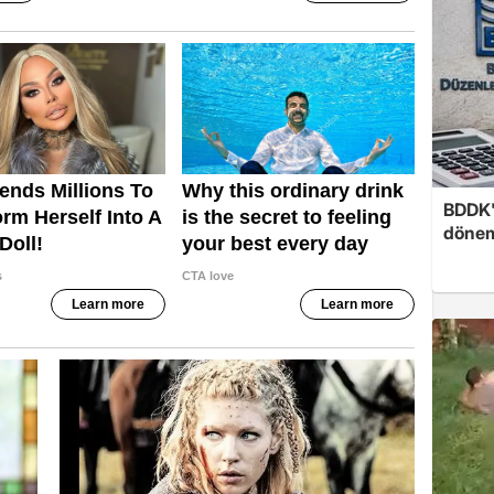
BDDK'
döne