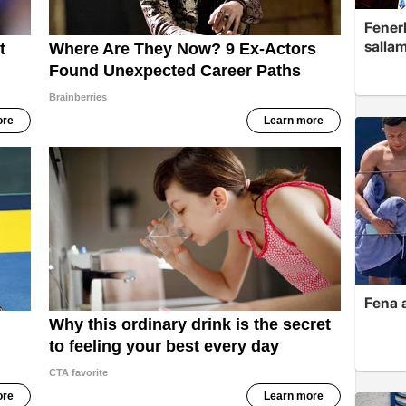
Fenerb
sallam
Fena a