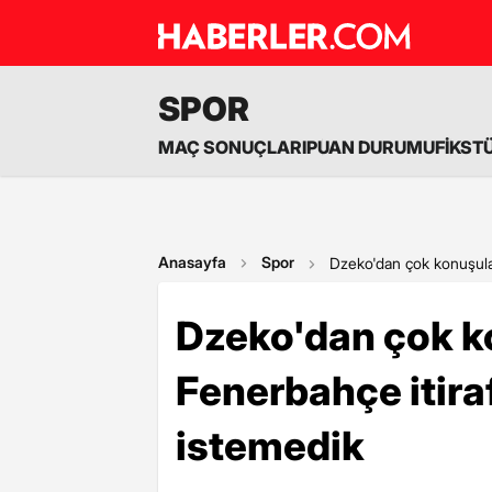
SPOR
MAÇ SONUÇLARI
PUAN DURUMU
FİKST
Anasayfa
Spor
Dzeko'dan çok konuşula
Dzeko'dan çok 
Fenerbahçe itir
istemedik