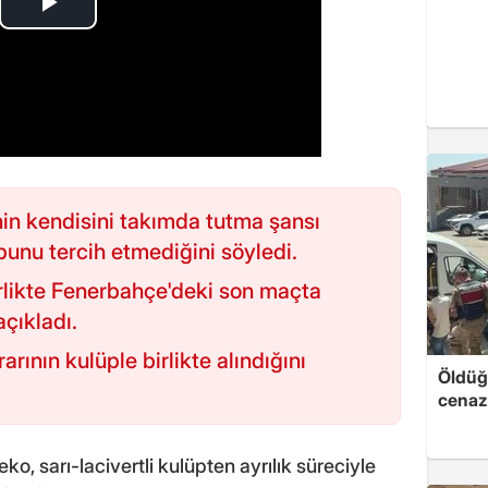
in kendisini takımda tutma şansı
unu tercih etmediğini söyledi.
rlikte Fenerbahçe'deki son maçta
çıkladı.
nın kulüple birlikte alındığını
Öldüğü
cenaz
ko, sarı-lacivertli kulüpten ayrılık süreciyle