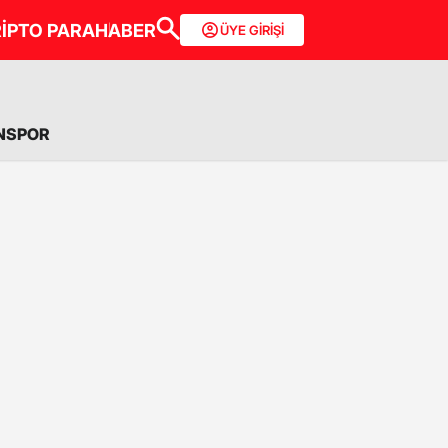
İPTO PARA
HABER
ÜYE GİRİŞİ
NSPOR