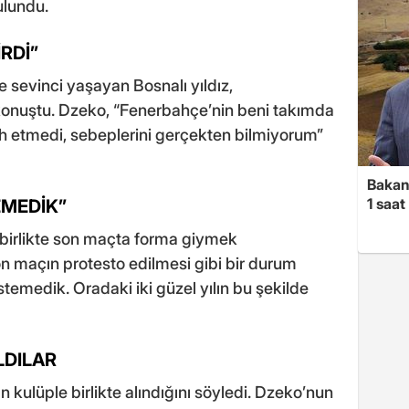
ulundu.
RDİ”
 sevinci yaşayan Bosnalı yıldız,
konuştu. Dzeko, “Fenerbahçe’nin beni takımda
ih etmedi, sebeplerini gerçekten bilmiyorum”
Bakan
1 saa
MEDİK”
e birlikte son maçta forma giymek
on maçın protesto edilmesi gibi bir durum
temedik. Oradaki iki güzel yılın bu şekilde
LDILAR
rın kulüple birlikte alındığını söyledi. Dzeko’nun