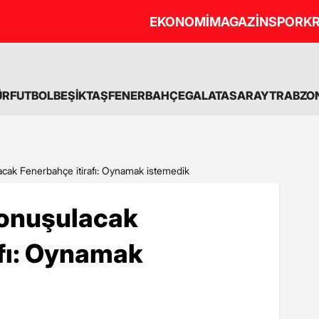
EKONOMİ
MAGAZİN
SPOR
KR
ÜR
FUTBOL
BEŞİKTAŞ
FENERBAHÇE
GALATASARAY
TRABZO
cak Fenerbahçe itirafı: Oynamak istemedik
konuşulacak
afı: Oynamak