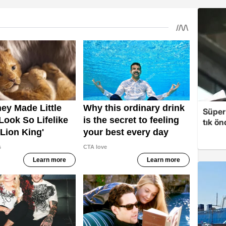
Süper 
tık ön