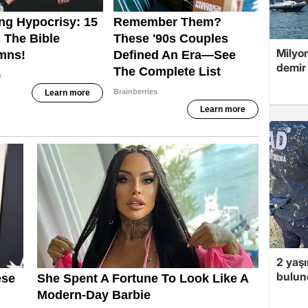
Milyon
demir 
2 yaş
bulun