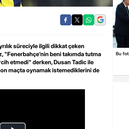
lık süreciyle ilgili dikkat çeken
dız, "Fenerbahçe’nin beni takımda tutma
Bu fot
cih etmedi" derken, Dusan Tadic ile
 son maçta oynamak istemediklerini de