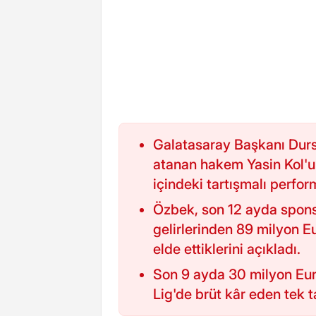
Galatasaray Başkanı Dur
atanan hakem Yasin Kol'u
içindeki tartışmalı perfor
Özbek, son 12 ayda spons
gelirlerinden 89 milyon E
elde ettiklerini açıkladı.
Son 9 ayda 30 milyon Euro
Lig'de brüt kâr eden tek ta