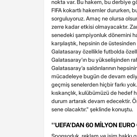
nokta var. Bu hakem, bu derbiye gö
FIFA kokartlı hakemler dururken, b
sorguluyoruz. Amaç ne olursa olsun
zerre kadar etkisi olmayacaktır. Za
senedeki şampiyonluk dönemini hatı
karşılaştık, hepsinin de üstesinde
Galatasaray özellikle futbolda özell
Galatasaray’ın bu yükselişinden raha
Galatasaray’a saldırılarının hepsin
mücadeleye bugün de devam ediyor
geçmiş senelerden hiçbir farkı yok
kıskançlık, kulübümüzü de hedef h
durum artarak devam edecektir. Ö
sene olacaktır." şeklinde konuştu.
''UEFA'DAN 60 MİLYON EURO 
Sponsorluk, reklam ve isim hakkı g