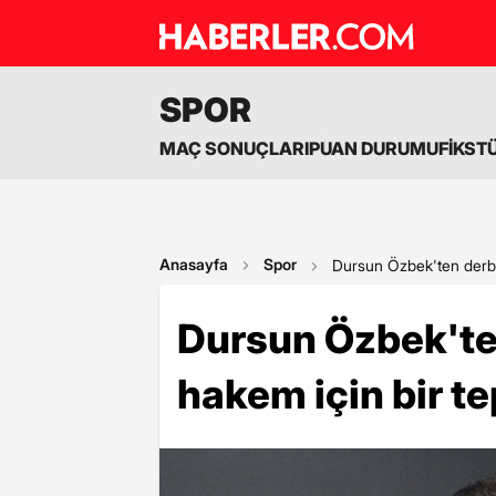
SPOR
MAÇ SONUÇLARI
PUAN DURUMU
FİKST
Anasayfa
Spor
Dursun Özbek'ten derbiy
Dursun Özbek'ten
hakem için bir t