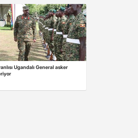
 yanlısı Ugandalı General asker
riyor