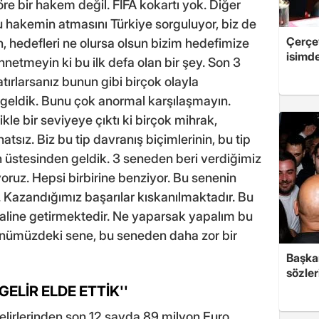
re bir hakem değil. FIFA kokartı yok. Diğer
u hakemin atmasını Türkiye sorguluyor, biz de
Çerçe
, hedefleri ne olursa olsun bizim hedefimize
isimd
nnetmeyin ki bu ilk defa olan bir şey. Son 3
rlarsanız bunun gibi birçok olayla
n geldik. Bunu çok anormal karşılaşmayın.
ikle bir seviyeye çıktı ki birçok mihrak,
tsız. Biz bu tip davranış biçimlerinin, bu tip
in üstesinden geldik. 3 seneden beri verdiğimiz
uz. Hepsi birbirine benziyor. Bu senenin
. Kazandığımız başarılar kıskanılmaktadır. Bu
aline getirmektedir. Ne yaparsak yapalım bu
nümüzdeki sene, bu seneden daha zor bir
Başkan
sözler
GELİR ELDE ETTİK''
elirlerinden son 12 sayda 89 milyon Euro