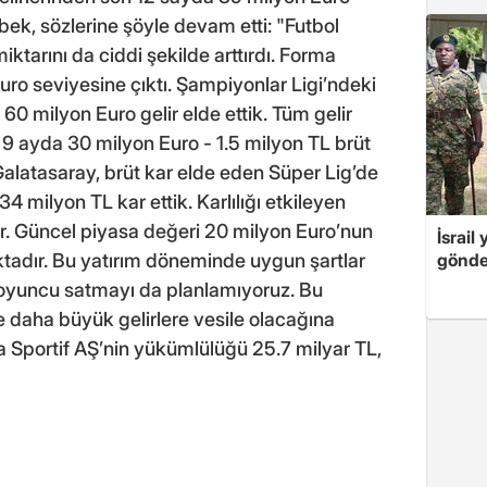
ek, sözlerine şöyle devam etti: "Futbol
iktarını da ciddi şekilde arttırdı. Forma
uro seviyesine çıktı. Şampiyonlar Ligi’ndeki
60 milyon Euro gelir elde ettik. Tüm gelir
 9 ayda 30 milyon Euro - 1.5 milyon TL brüt
 Galatasaray, brüt kar elde eden Süper Lig’de
 milyon TL kar ettik. Karlılığı etkileyen
ıdır. Güncel piyasa değeri 20 milyon Euro’nun
İsrail
adır. Bu yatırım döneminde uygun şartlar
gönde
oyuncu satmayı da planlamıyoruz. Bu
 daha büyük gelirlere vesile olacağına
a Sportif AŞ’nin yükümlülüğü 25.7 milyar TL,