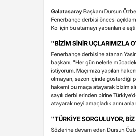
Galatasaray
Başkanı Dursun Özbek
Fenerbahçe derbisi öncesi açıklam
Kol için bu atamayı yapanları eleşti
''BİZİM SİNİR UÇLARIMIZLA
Fenerbahçe derbisine atanan Yasin 
başkanı, "Her gün nelerle mücadele 
istiyorum. Maçımıza yapılan hakem
olmayan, sezon içinde gösterdiği pe
hakemi bu maça atayarak bizim sini
sayılı derbilerinden birine Türkiye’d
atayarak neyi amaçladıklarını anl
''TÜRKİYE SORGULUYOR, Bİ
Sözlerine devam eden Dursun Özbek