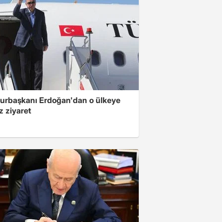
rbaşkanı Erdoğan'dan o ülkeye
z ziyaret