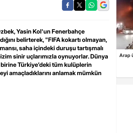
zbek, Yasin Kol'un Fenerbahçe
ığını belirterek, "FIFA kokartı olmayan,
mansı, saha içindeki duruşu tartışmalı
Arap ü
zim sinir uçlarımızla oynuyorlar. Dünya
 birine Türkiye’deki tüm kulüplerin
k neyi amaçladıklarını anlamak mümkün