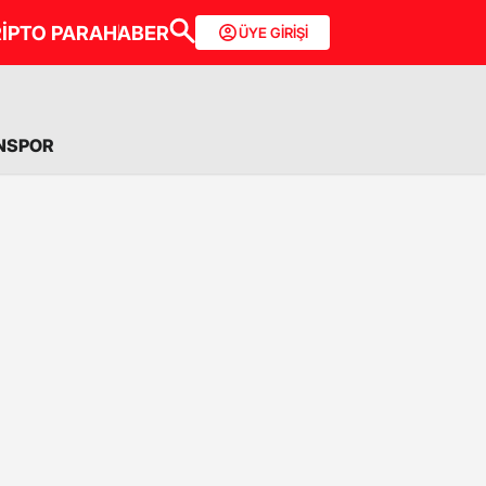
İPTO PARA
HABER
ÜYE GİRİŞİ
NSPOR