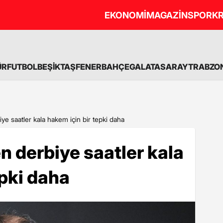
EKONOMİ
MAGAZİN
SPOR
KR
ÜR
FUTBOL
BEŞİKTAŞ
FENERBAHÇE
GALATASARAY
TRABZO
e saatler kala hakem için bir tepki daha
 derbiye saatler kala
epki daha