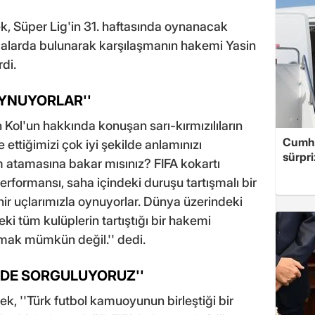
, Süper Lig'in 31. haftasında oynanacak
alarda bulunarak karşılaşmanın hakemi Yasin
rdi.
 OYNUYORLAR''
Kol'un hakkında konuşan sarı-kırmızılıların
Cumhu
ettiğimizi çok iyi şekilde anlamınızı
sürpri
 atamasına bakar mısınız? FIFA kokartı
rformansı, saha içindeki duruşu tartışmalı bir
r uçlarımızla oynuyorlar. Dünya üzerindeki
eki tüm kulüplerin tartıştığı bir hakemi
amak mümkün değil.'' dedi.
Z DE SORGULUYORUZ''
, ''Türk futbol kamuoyunun birleştiği bir