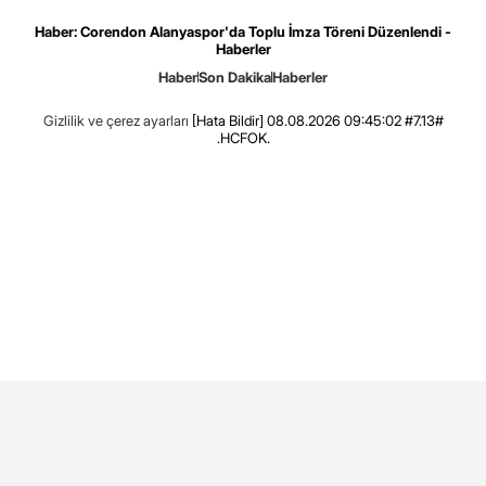
Haber: Corendon Alanyaspor'da Toplu İmza Töreni Düzenlendi -
Haberler
Haber
Son Dakika
Haberler
Gizlilik ve çerez ayarları
[Hata Bildir]
08.08.2026 09:45:02 #7.13#
.HCFOK.