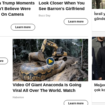
İsrail
gönde
Meğer
çok k