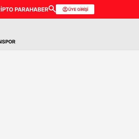
İPTO PARA
HABER
ÜYE GİRİŞİ
NSPOR