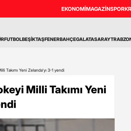
EKONOMİ
MAGAZİN
SPOR
KR
ÜR
FUTBOL
BEŞİKTAŞ
FENERBAHÇE
GALATASARAY
TRABZO
lli Takımı Yeni Zelanda'yı 3-1 yendi
keyi Milli Takımı Yeni
endi