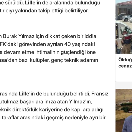
ne sürüldü.
Lille
'in de aralarında bulunduğu
rıcıyı yakından takip ettiği belirtiliyor.
 Burak Yılmaz için dikkat çeken bir iddia
p FK'daki görevinden ayrılan 40 yaşındaki
da devam etme ihtimalinin güçlendiği öne
Öldüğü
nsa
'dan bazı kulüpler, genç teknik adamın
cenaz
arasında
Lille
'in de bulunduğu belirtildi. Fransız
tulmaz başarılara imza atan Yılmaz'ın,
eknik direktörlük kariyerine de kapı araladığı
si, taraflar arasındaki geçmiş nedeniyle ayrı bir