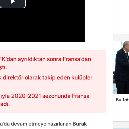
FK'dan ayrıldıktan sonra Fransa'dan
ştı.
ik direktör olarak takip eden kulüpler
asıyla 2020-2021 sezonunda Fransa
Bu fot
adı.
upa'da devam etmeye hazırlanan
Burak