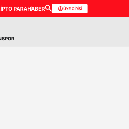
İPTO PARA
HABER
ÜYE GİRİŞİ
NSPOR