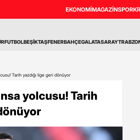
EKONOMİ
MAGAZİN
SPOR
KR
ÜR
FUTBOL
BEŞİKTAŞ
FENERBAHÇE
GALATASARAY
TRABZO
cusu! Tarih yazdığı lige geri dönüyor
nsa yolcusu! Tarih
 dönüyor