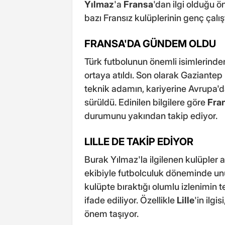
Yılmaz
'a
Fransa
'dan ilgi olduğu ö
bazı Fransız kulüplerinin genç çalıştı
FRANSA'DA GÜNDEM OLDU
Türk futbolunun önemli isimlerinden
ortaya atıldı. Son olarak Gaziante
teknik adamın, kariyerine Avrupa'
sürüldü. Edinilen bilgilere göre
Fra
durumunu yakından takip ediyor.
LILLE DE TAKİP EDİYOR
Burak Yılmaz'la ilgilenen kulüpler 
ekibiyle futbolculuk döneminde unu
kulüpte bıraktığı olumlu izlenimin t
ifade ediliyor. Özellikle
Lille
'in ilgi
önem taşıyor.