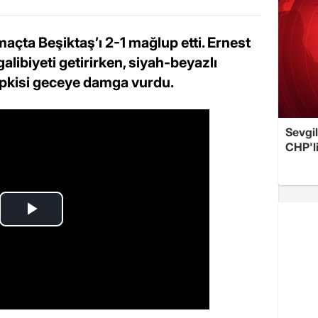
çta Beşiktaş’ı 2-1 mağlup etti. Ernest
galibiyeti getirirken, siyah-beyazlı
tepkisi geceye damga vurdu.
Sevgil
CHP'l