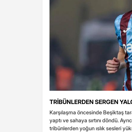
TRİBÜNLERDEN SERGEN YALÇ
Karşılaşma öncesinde Beşiktaş tara
yaptı ve sahaya sırtını döndü. Ayrı
tribünlerden yoğun ıslık sesleri yük