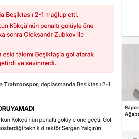
 Beşiktaş'ı 2-1 mağlup etti.
kun Kökçü'nün penaltı golüyle öne
ika sonra Oleksandr Zubkov ile
 eski takımı Beşiktaş'a gol atarak
getirdi ve sevinmedi.
da
Trabzonspor
, deplasmanda Beşiktaş’ı 2-1
Rapor
KORUYAMADI
Ağabe
rkun Kökçü’nün penaltı golüyle öne geçti. Gol
gösterdiği teknik direktör Sergen Yalçın’ın