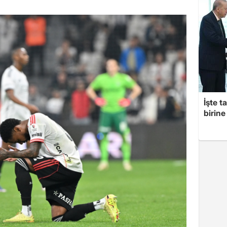
İşte t
birine 