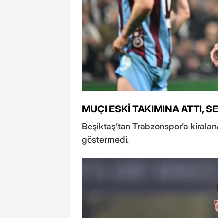
MUÇI ESKİ TAKIMINA ATTI, S
Beşiktaş’tan Trabzonspor’a kiralana
göstermedi.