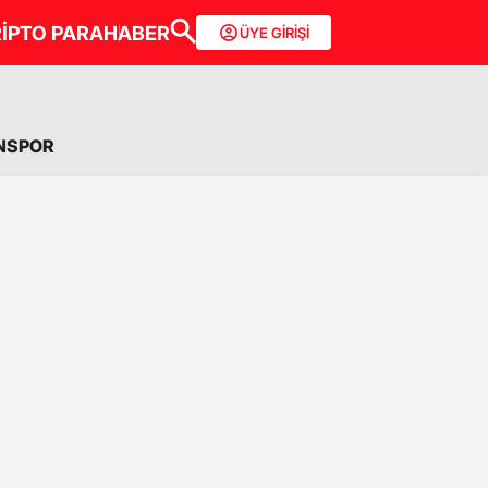
İPTO PARA
HABER
ÜYE GİRİŞİ
NSPOR