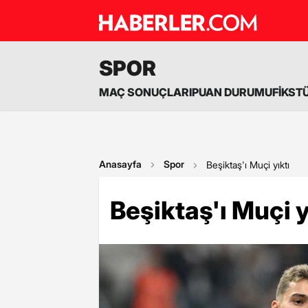
SPOR
MAÇ SONUÇLARI
PUAN DURUMU
FİKST
Anasayfa
Spor
Beşiktaş'ı Muçi yıktı
Beşiktaş'ı Muçi y