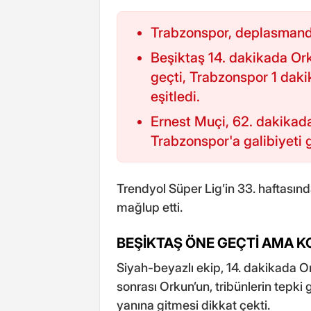
Trabzonspor, deplasmanda
Beşiktaş 14. dakikada Or
geçti, Trabzonspor 1 dak
eşitledi.
Ernest Muçi, 62. dakikada
Trabzonspor'a galibiyeti 
Trendyol Süper Lig’in 33. haftasın
mağlup etti.
BEŞİKTAŞ ÖNE GEÇTİ AMA 
Siyah-beyazlı ekip, 14. dakikada O
sonrası Orkun’un, tribünlerin tepki 
yanına gitmesi dikkat çekti.