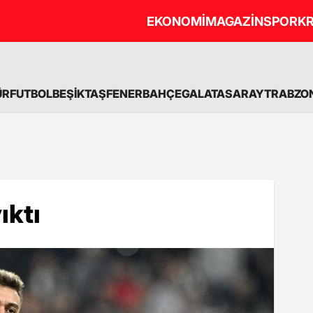
EKONOMİ
MAGAZİN
SPOR
KR
ÜR
FUTBOL
BEŞİKTAŞ
FENERBAHÇE
GALATASARAY
TRABZO
ıktı