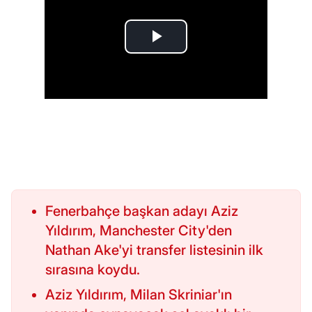
Fenerbahçe başkan adayı Aziz
Yıldırım, Manchester City'den
Nathan Ake'yi transfer listesinin ilk
sırasına koydu.
Aziz Yıldırım, Milan Skriniar'ın