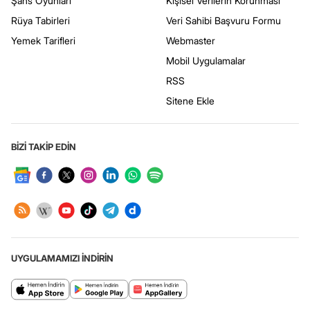
Şans Oyunları
Kişisel Verilerin Korunması
Rüya Tabirleri
Veri Sahibi Başvuru Formu
Yemek Tarifleri
Webmaster
Mobil Uygulamalar
RSS
Sitene Ekle
BİZİ TAKİP EDİN
UYGULAMAMIZI İNDİRİN