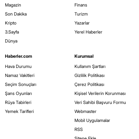
Magazin
Finans
Son Dakika
Turizm
Kripto
Yazarlar
3.Sayfa
Yerel Haberler
Dünya
Haberler.com
Kurumsal
Hava Durumu
Kullanım Şartları
Namaz Vakitleri
Gizlilik Politikası
Seçim Sonuçları
Çerez Politikası
Şans Oyunları
Kişisel Verilerin Korunması
Rüya Tabirleri
Veri Sahibi Başvuru Formu
Yemek Tarifleri
Webmaster
Mobil Uygulamalar
RSS
Sitene Ekle