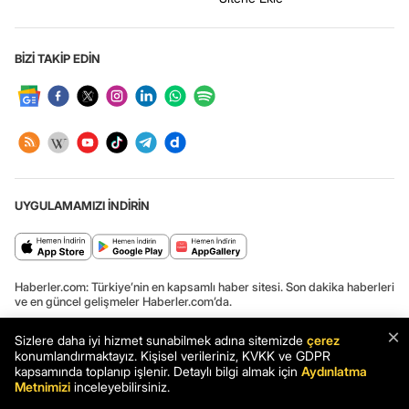
BİZİ TAKİP EDİN
UYGULAMAMIZI İNDİRİN
Haberler.com: Türkiye’nin en kapsamlı haber sitesi. Son dakika haberleri
ve en güncel gelişmeler Haberler.com’da.
×
Sizlere daha iyi hizmet sunabilmek adına sitemizde
çerez
konumlandırmaktayız. Kişisel verileriniz, KVKK ve GDPR
Haber: Avrupa'da rüya gibi gece! Namağlup Galatasaray, İtalya'dan
kapsamında toplanıp işlenir. Detaylı bilgi almak için
Aydınlatma
turla dönüyor - Haberler
Metnimizi
inceleyebilirsiniz.
Haber
Son Dakika
Haberler