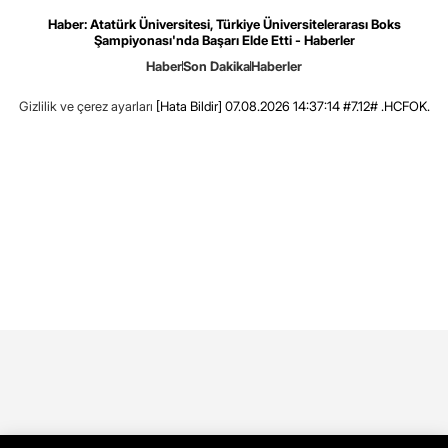
Haber: Atatürk Üniversitesi, Türkiye Üniversitelerarası Boks
Şampiyonası'nda Başarı Elde Etti - Haberler
Haber
Son Dakika
Haberler
Gizlilik ve çerez ayarları
[Hata Bildir]
07.08.2026 14:37:14 #7.12# .HCFOK.