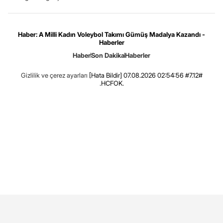
Haber: A Milli Kadın Voleybol Takımı Gümüş Madalya Kazandı -
Haberler
Haber
Son Dakika
Haberler
Gizlilik ve çerez ayarları
[Hata Bildir]
07.08.2026 02:54:56 #7.12#
.HCFOK.