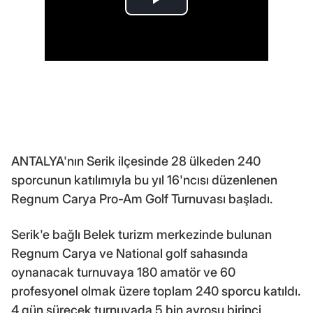
ANTALYA'nın Serik ilçesinde 28 ülkeden 240
sporcunun katılımıyla bu yıl 16'ncısı düzenlenen
Regnum Carya Pro-Am Golf Turnuvası başladı.
Serik'e bağlı Belek turizm merkezinde bulunan
Regnum Carya ve National golf sahasında
oynanacak turnuvaya 180 amatör ve 60
profesyonel olmak üzere toplam 240 sporcu katıldı.
4 gün sürecek turnuvada 5 bin avrosu birinci