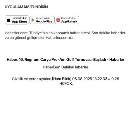
UYGULAMAMIZI İNDİRİN
Haberler.com: Türkiye’nin en kapsamlı haber sitesi. Son dakika haberleri
ve en güncel gelişmeler Haberler.com’da.
Haber: 16. Regnum Carya Pro-Am Golf Turnuvası Başladı - Haberler
Haber
Son Dakika
Haberler
Gizlilik ve çerez ayarları
[Hata Bildir]
06.08.2026 13:22:33 #.0.2#
.HCFOK.