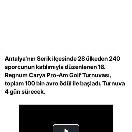
Antalya'nın Serik ilçesinde 28 ülkeden 240
sporcunun katılımıyla düzenlenen 16.
Regnum Carya Pro-Am Golf Turnuvası,
toplam 100 bin avro ödül ile başladı. Turnuva
4 gün sürecek.