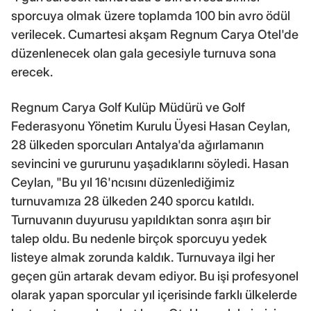
sporcuya olmak üzere toplamda 100 bin avro ödül
verilecek. Cumartesi akşam Regnum Carya Otel'de
düzenlenecek olan gala gecesiyle turnuva sona
erecek.
Regnum Carya Golf Kulüp Müdürü ve Golf
Federasyonu Yönetim Kurulu Üyesi Hasan Ceylan,
28 ülkeden sporcuları Antalya'da ağırlamanın
sevincini ve gururunu yaşadıklarını söyledi. Hasan
Ceylan, "Bu yıl 16'ncısını düzenlediğimiz
turnuvamıza 28 ülkeden 240 sporcu katıldı.
Turnuvanın duyurusu yapıldıktan sonra aşırı bir
talep oldu. Bu nedenle birçok sporcuyu yedek
listeye almak zorunda kaldık. Turnuvaya ilgi her
geçen gün artarak devam ediyor. Bu işi profesyonel
olarak yapan sporcular yıl içerisinde farklı ülkelerde