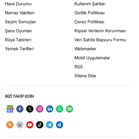
Hava Durumu
Kullanım Şartları
Namaz Vakitleri
Gizlilik Politikası
Seçim Sonuçları
Çerez Politikası
Şans Oyunları
Kişisel Verilerin Korunması
Rüya Tabirleri
Veri Sahibi Başvuru Formu
Yemek Tarifleri
Webmaster
Mobil Uygulamalar
RSS
Sitene Ekle
BİZİ TAKİP EDİN