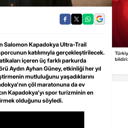
n Salomon Kapadokya Ultra-Trail
porcunun katılımıyla gerçekleştirilecek.
Türkiy
bildir
tikaları içeren üç farklı parkurda
örü Aydın Ayhan Güney, etkinliği her yıl
ştirmenin mutluluğunu yaşadıklarını
apadokya'nın çöl maratonuna da ev
acın Kapadokya'yı spor turizminin en
etirmek olduğunu söyledi.