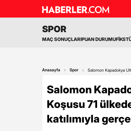
SPOR
MAÇ SONUÇLARI
PUAN DURUMU
FİKST
Anasayfa
Spor
Salomon Kapadokya Ultr
Salomon Kapadok
Koşusu 71 ülked
katılımıyla gerç