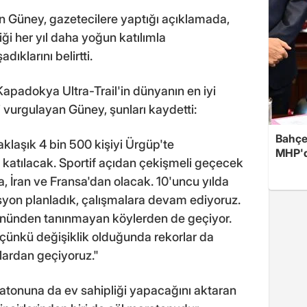
 Güney, gazetecilere yaptığı açıklamada,
iği her yıl daha yoğun katılımla
ıklarını belirtti.
apadokya Ultra-Trail'in dünyanın en iyi
ni vurgulayan Güney, şunları kaydetti:
Bahçel
aklaşık 4 bin 500 kişiyi Ürgüp'te
MHP'de
de katılacak. Sportif açıdan çekişmeli geçecek
a, İran ve Fransa'dan olacak. 10'uncu yılda
syon planladık, çalışmalara devam ediyoruz.
 yönünden tanınmayan köylerden de geçiyor.
çünkü değişiklik olduğunda rekorlar da
rlardan geçiyoruz."
atonuna da ev sahipliği yapacağını aktaran