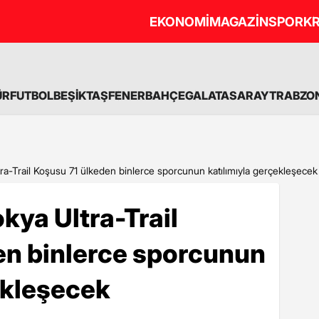
EKONOMİ
MAGAZİN
SPOR
KR
ÜR
FUTBOL
BEŞİKTAŞ
FENERBAHÇE
GALATASARAY
TRABZO
a-Trail Koşusu 71 ülkeden binlerce sporcunun katılımıyla gerçekleşecek
ya Ultra-Trail
en binlerce sporcunun
ekleşecek