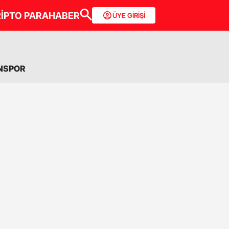
İPTO PARA
HABER
ÜYE GİRİŞİ
NSPOR