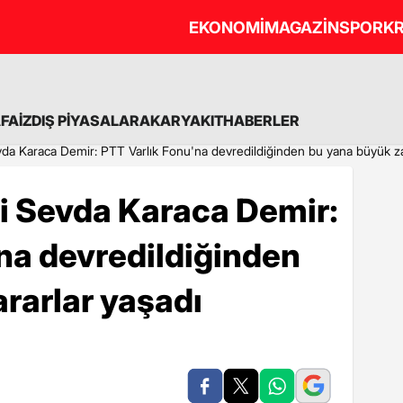
EKONOMİ
MAGAZİN
SPOR
KR
A
FAİZ
DIŞ PİYASALAR
AKARYAKIT
HABERLER
vda Karaca Demir: PTT Varlık Fonu'na devredildiğinden bu yana büyük za
i Sevda Karaca Demir:
na devredildiğinden
rarlar yaşadı