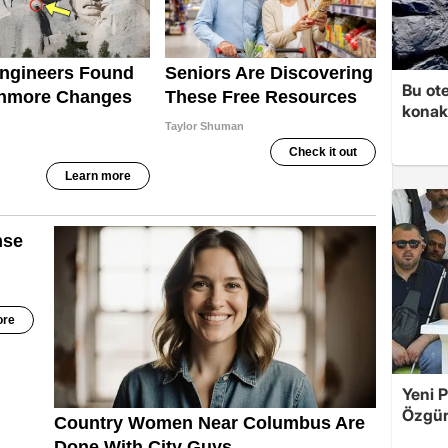
Bu ot
konakl
Yeni P
Özgür 