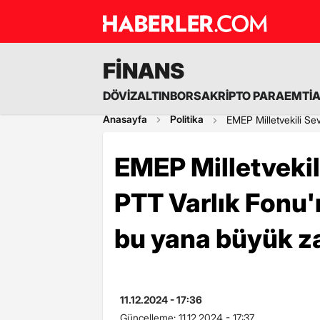
FİNANS
DÖVİZ
ALTIN
BORSA
KRİPTO PARA
EMTİ
Anasayfa
Politika
EMEP Milletvekili Se
EMEP Milletvekil
PTT Varlık Fonu'
bu yana büyük za
11.12.2024 - 17:36
Güncelleme:
11.12.2024 - 17:37