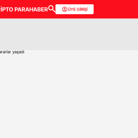
İPTO PARA
HABER
ÜYE GİRİŞİ
rarlar yaşadı