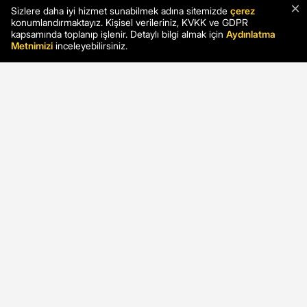
×
Sizlere daha iyi hizmet sunabilmek adına sitemizde
çerez
konumlandırmaktayız. Kişisel verileriniz, KVKK ve GDPR
kapsamında toplanıp işlenir. Detaylı bilgi almak için
Aydınlatma
Metnimizi
inceleyebilirsiniz.