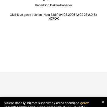
Haber
Son Dakika
Haberler
Gizlilik ve çerez ayarları
[Hata Bildir]
04.08.2026 12:02:23 #.0.3#
.HCFOK.
×
Sizlere daha iyi hizmet sunabilmek adına sitemizde
çerez
konumlandırmaktayız. Kişisel verileriniz, KVKK ve GDPR