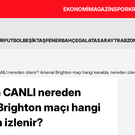
EKONOMİ
MAGAZİN
SPOR
KR
ÜR
FUTBOL
BEŞİKTAŞ
FENERBAHÇE
GALATASARAY
TRABZO
NLI nereden izlenir? Arsenal Brighton maçı hangi kanalda, nereden izlen
n CANLI nereden
 Brighton maçı hangi
 izlenir?