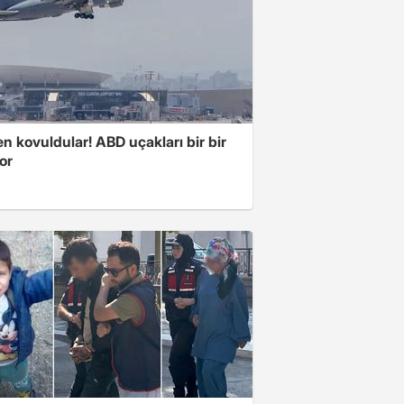
 kovuldular! ABD uçakları bir bir
yor