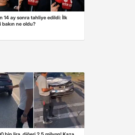
 14 ay sonra tahliye edildi: İlk
i bakın ne oldu?
00 bin lira, diğeri 2.5 milyon! Kaza