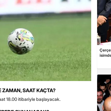
Çerçe
isimd
E ZAMAN, SAAT KAÇTA?
t 18.00 itibariyle başlayacak.