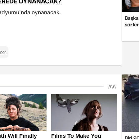
NEREDE OYNANACAK?
Stadyumu'nda oynanacak.
Başkan
sözler
por
Biri 9