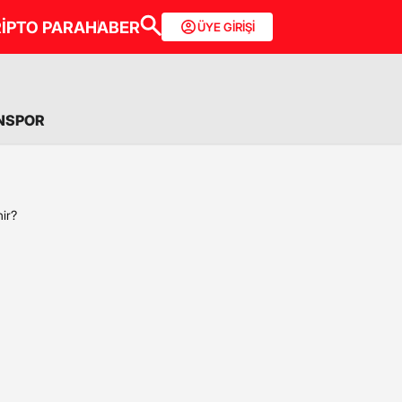
İPTO PARA
HABER
ÜYE GİRİŞİ
NSPOR
ir?