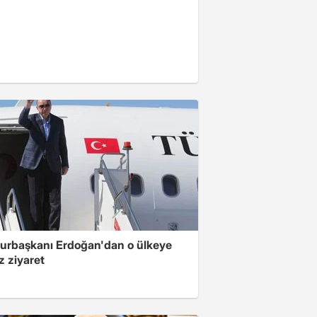
rbaşkanı Erdoğan'dan o ülkeye
z ziyaret