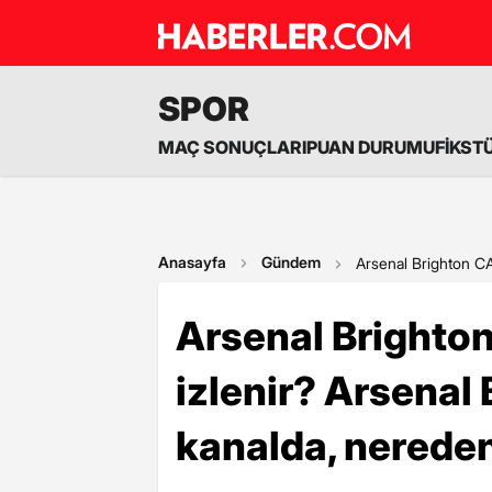
SPOR
MAÇ SONUÇLARI
PUAN DURUMU
FİKST
Anasayfa
Gündem
Arsenal Brighton CA
Arsenal Brighto
izlenir? Arsenal
kanalda, nereden