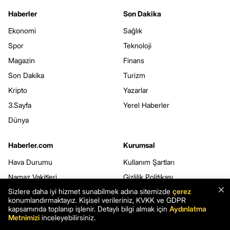
Haberler
Son Dakika
Ekonomi
Sağlık
Spor
Teknoloji
Magazin
Finans
Son Dakika
Turizm
Kripto
Yazarlar
3.Sayfa
Yerel Haberler
Dünya
Haberler.com
Kurumsal
Hava Durumu
Kullanım Şartları
Namaz Vakitleri
Gizlilik Politikası
×
Sizlere daha iyi hizmet sunabilmek adına sitemizde
çerez
Seçim Sonuçları
Çerez Politikası
konumlandırmaktayız. Kişisel verileriniz, KVKK ve GDPR
Şans Oyunları
Kişisel Verilerin Korunması
kapsamında toplanıp işlenir. Detaylı bilgi almak için
Aydınlatma
Metnimizi
inceleyebilirsiniz.
Rüya Tabirleri
Veri Sahibi Başvuru Formu