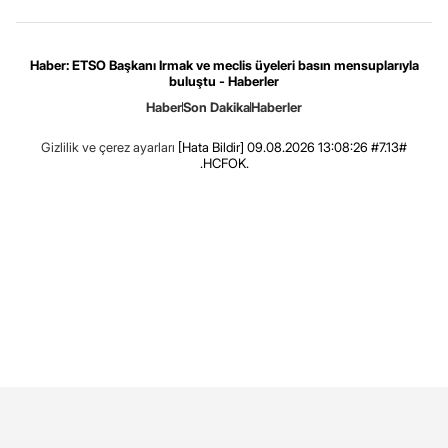
Haber: ETSO Başkanı Irmak ve meclis üyeleri basın mensuplarıyla
buluştu - Haberler
Haber
Son Dakika
Haberler
Gizlilik ve çerez ayarları
[Hata Bildir]
09.08.2026 13:08:26 #7.13#
.HCFOK.