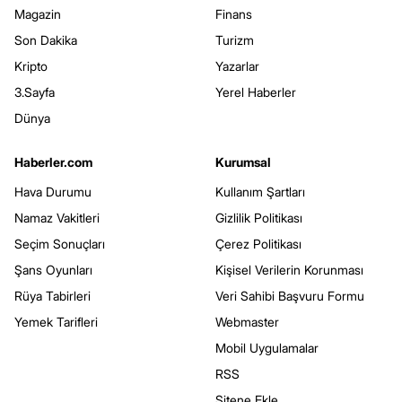
Magazin
Finans
Son Dakika
Turizm
Kripto
Yazarlar
3.Sayfa
Yerel Haberler
Dünya
Haberler.com
Kurumsal
Hava Durumu
Kullanım Şartları
Namaz Vakitleri
Gizlilik Politikası
Seçim Sonuçları
Çerez Politikası
Şans Oyunları
Kişisel Verilerin Korunması
Rüya Tabirleri
Veri Sahibi Başvuru Formu
Yemek Tarifleri
Webmaster
Mobil Uygulamalar
RSS
Sitene Ekle