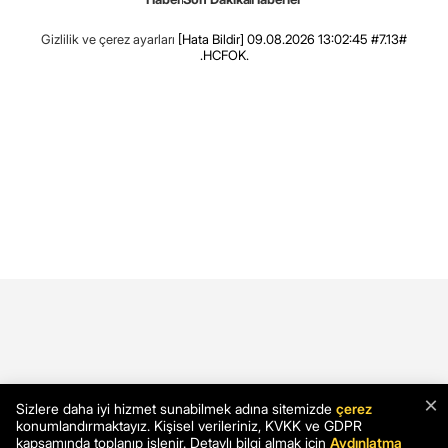
Gizlilik ve çerez ayarları
[Hata Bildir]
09.08.2026 13:02:45 #7.13#
.HCFOK.
×
Sizlere daha iyi hizmet sunabilmek adına sitemizde
çerez
konumlandırmaktayız. Kişisel verileriniz, KVKK ve GDPR
kapsamında toplanıp işlenir. Detaylı bilgi almak için
Aydınlatma