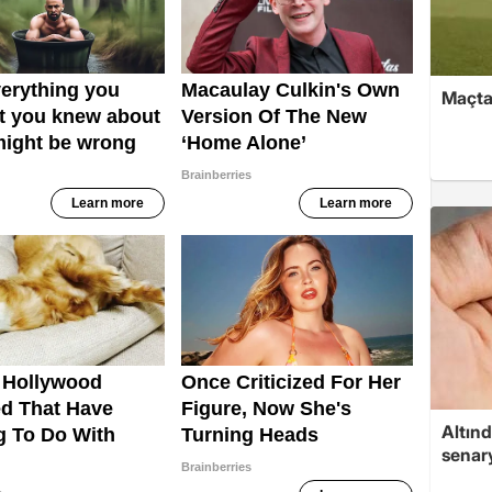
Maçtan
Altınd
senar