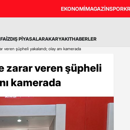
EKONOMİ
MAGAZİN
SPOR
KR
A
FAİZ
DIŞ PİYASALAR
AKARYAKIT
HABERLER
r veren şüpheli yakalandı; olay anı kamerada
 zarar veren şüpheli
anı kamerada