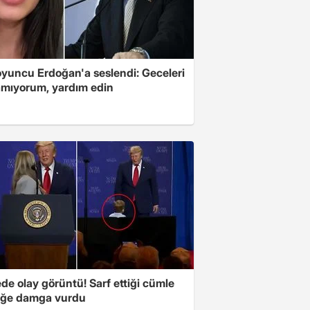
oyuncu Erdoğan'a seslendi: Geceleri
mıyorum, yardım edin
e olay görüntü! Sarf ettiği cümle
liğe damga vurdu