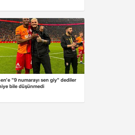
en'e "9 numarayı sen giy" dediler
aniye bile düşünmedi