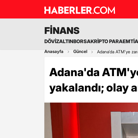
FİNANS
DÖVİZ
ALTIN
BORSA
KRİPTO PARA
EMTİ
Anasayfa
Güncel
Adana'da ATM'ye zara
Adana'da ATM'ye
yakalandı; olay 