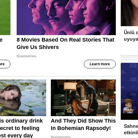
Ünlü 
uyuya
Sahned
etkin