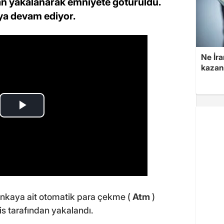
ndan yakalanarak emniyete götürüldü.
ya devam ediyor.
Ne İra
kazan
ankaya ait otomatik para çekme (
Atm
)
is tarafından yakalandı.