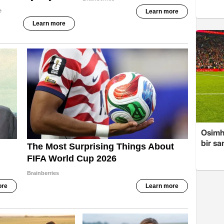
Osimh
bir s