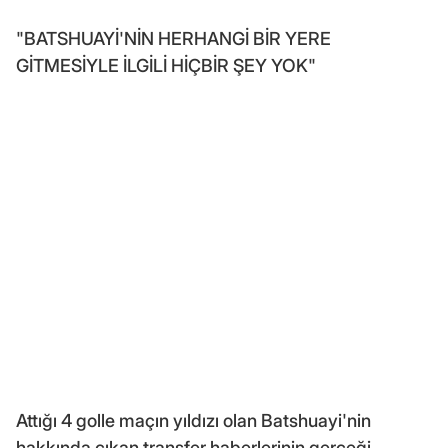
"BATSHUAYİ'NİN HERHANGİ BİR YERE
GİTMESİYLE İLGİLİ HİÇBİR ŞEY YOK"
Attığı 4 golle maçın yıldızı olan Batshuayi'nin
hakkında çıkan transfer haberlerinin gerçeği