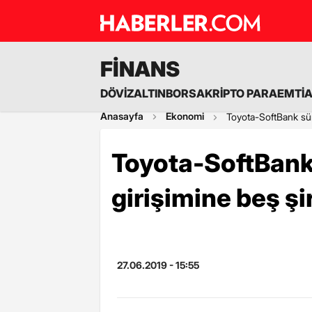
FİNANS
DÖVİZ
ALTIN
BORSA
KRİPTO PARA
EMTİ
Anasayfa
Ekonomi
Toyota-SoftBank sür
Toyota-SoftBank
girişimine beş şir
27.06.2019 - 15:55