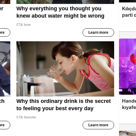
Kılıçd
parti 
Hande 
kıyafe