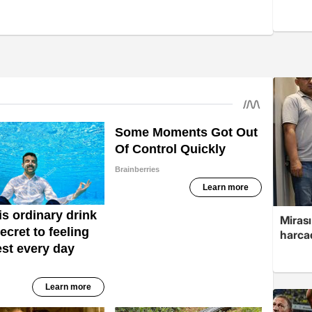
Mirası
harcad