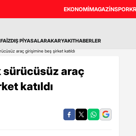
EKONOMİ
MAGAZİN
SPOR
KR
A
FAİZ
DIŞ PİYASALAR
AKARYAKIT
HABERLER
ücüsüz araç girişimine beş şirket katıldı
 sürücüsüz araç
ket katıldı