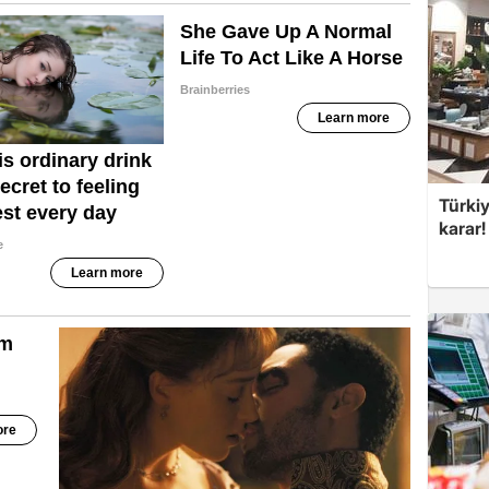
Türki
karar