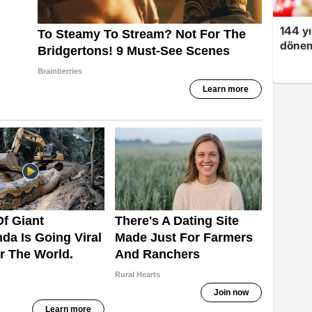
144 yı
dönem