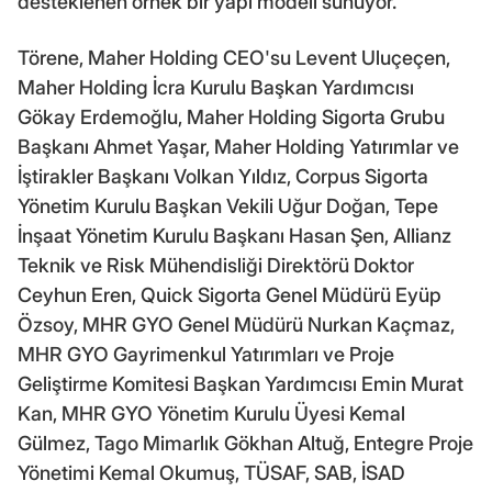
desteklenen örnek bir yapı modeli sunuyor.
Törene, Maher Holding CEO'su Levent Uluçeçen,
Maher Holding İcra Kurulu Başkan Yardımcısı
Gökay Erdemoğlu, Maher Holding Sigorta Grubu
Başkanı Ahmet Yaşar, Maher Holding Yatırımlar ve
İştirakler Başkanı Volkan Yıldız, Corpus Sigorta
Yönetim Kurulu Başkan Vekili Uğur Doğan, Tepe
İnşaat Yönetim Kurulu Başkanı Hasan Şen, Allianz
Teknik ve Risk Mühendisliği Direktörü Doktor
Ceyhun Eren, Quick Sigorta Genel Müdürü Eyüp
Özsoy, MHR GYO Genel Müdürü Nurkan Kaçmaz,
MHR GYO Gayrimenkul Yatırımları ve Proje
Geliştirme Komitesi Başkan Yardımcısı Emin Murat
Kan, MHR GYO Yönetim Kurulu Üyesi Kemal
Gülmez, Tago Mimarlık Gökhan Altuğ, Entegre Proje
Yönetimi Kemal Okumuş, TÜSAF, SAB, İSAD