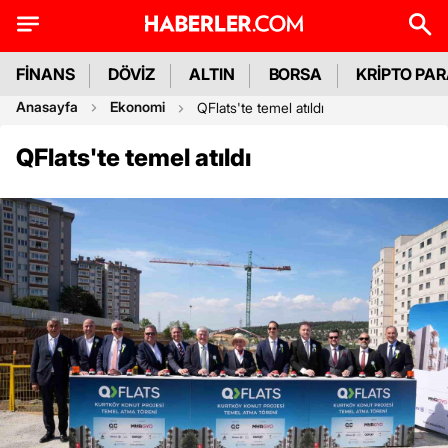
FİNANS
DÖVİZ
ALTIN
BORSA
KRİPTO PA
Anasayfa
Ekonomi
QFlats'te temel atıldı
QFlats'te temel atıldı