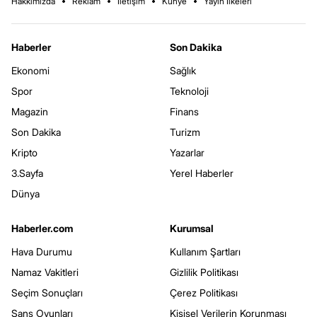
Hakkımızda
Reklam
İletişim
Künye
Yayın İlkeleri
Haberler
Son Dakika
Ekonomi
Sağlık
Spor
Teknoloji
Magazin
Finans
Son Dakika
Turizm
Kripto
Yazarlar
3.Sayfa
Yerel Haberler
Dünya
Haberler.com
Kurumsal
Hava Durumu
Kullanım Şartları
Namaz Vakitleri
Gizlilik Politikası
Seçim Sonuçları
Çerez Politikası
Şans Oyunları
Kişisel Verilerin Korunması