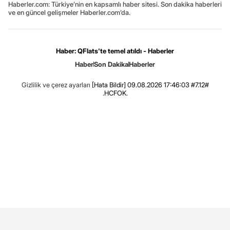
Haberler.com: Türkiye’nin en kapsamlı haber sitesi. Son dakika haberleri
ve en güncel gelişmeler Haberler.com’da.
Haber: QFlats'te temel atıldı - Haberler
Haber
Son Dakika
Haberler
Gizlilik ve çerez ayarları
[Hata Bildir]
09.08.2026 17:46:03 #7.12#
.HCFOK.