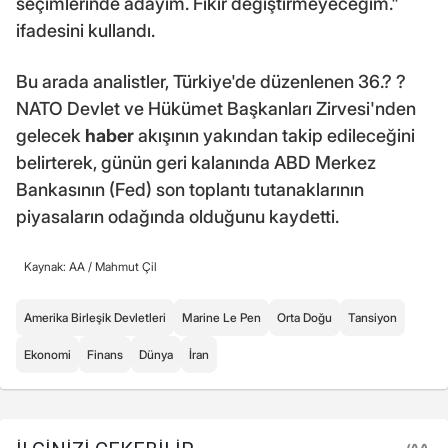
seçimlerinde adayım. Fikir değiştirmeyeceğim."
ifadesini kullandı.
Bu arada analistler, Türkiye'de düzenlenen 36.? ?
NATO Devlet ve Hükümet Başkanları Zirvesi'nden
gelecek
haber
akışının yakından takip edileceğini
belirterek, günün geri kalanında ABD Merkez
Bankasının (Fed) son toplantı tutanaklarının
piyasaların odağında olduğunu kaydetti.
Kaynak: AA /
Mahmut Çil
Amerika Birleşik Devletleri
Marine Le Pen
Orta Doğu
Tansiyon
Ekonomi
Finans
Dünya
İran