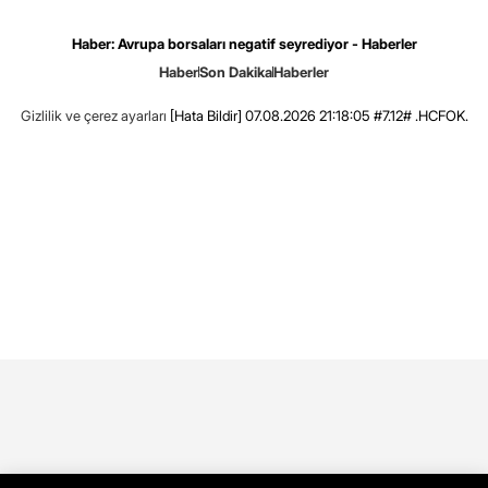
Haber: Avrupa borsaları negatif seyrediyor - Haberler
Haber
Son Dakika
Haberler
Gizlilik ve çerez ayarları
[Hata Bildir]
07.08.2026 21:18:05 #7.12# .HCFOK.