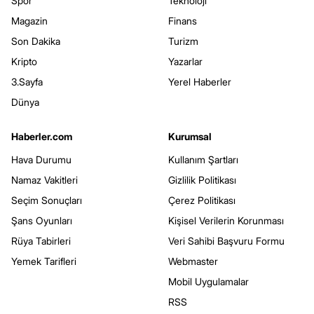
Spor
Teknoloji
Magazin
Finans
Son Dakika
Turizm
Kripto
Yazarlar
3.Sayfa
Yerel Haberler
Dünya
Haberler.com
Kurumsal
Hava Durumu
Kullanım Şartları
Namaz Vakitleri
Gizlilik Politikası
Seçim Sonuçları
Çerez Politikası
Şans Oyunları
Kişisel Verilerin Korunması
Rüya Tabirleri
Veri Sahibi Başvuru Formu
Yemek Tarifleri
Webmaster
Mobil Uygulamalar
RSS