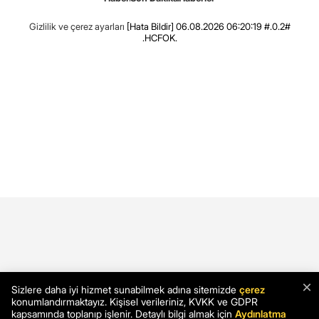
Gizlilik ve çerez ayarları
[Hata Bildir]
06.08.2026 06:20:19 #.0.2#
.HCFOK.
×
Sizlere daha iyi hizmet sunabilmek adına sitemizde
çerez
konumlandırmaktayız. Kişisel verileriniz, KVKK ve GDPR
kapsamında toplanıp işlenir. Detaylı bilgi almak için
Aydınlatma