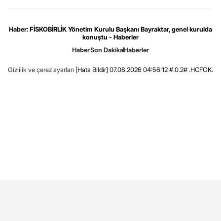
Haber: FİSKOBİRLİK Yönetim Kurulu Başkanı Bayraktar, genel kurulda
konuştu - Haberler
Haber
Son Dakika
Haberler
Gizlilik ve çerez ayarları
[Hata Bildir]
07.08.2026 04:56:12 #.0.2# .HCFOK.