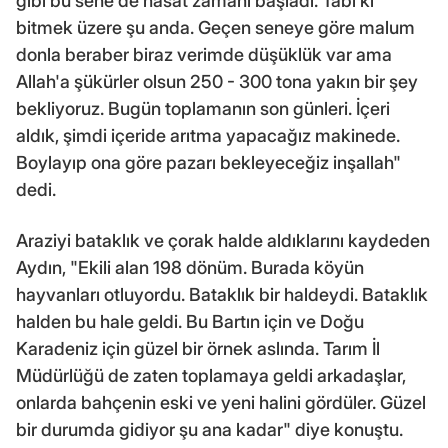
gibi bu sene de hasat zamanı başladı. Tabi ki
bitmek üzere şu anda. Geçen seneye göre malum
donla beraber biraz verimde düşüklük var ama
Allah'a şükürler olsun 250 - 300 tona yakın bir şey
bekliyoruz. Bugün toplamanın son günleri. İçeri
aldık, şimdi içeride arıtma yapacağız makinede.
Boylayıp ona göre pazarı bekleyeceğiz inşallah"
dedi.
Araziyi bataklık ve çorak halde aldıklarını kaydeden
Aydın, "Ekili alan 198 dönüm. Burada köyün
hayvanları otluyordu. Bataklık bir haldeydi. Bataklık
halden bu hale geldi. Bu Bartın için ve Doğu
Karadeniz için güzel bir örnek aslında. Tarım İl
Müdürlüğü de zaten toplamaya geldi arkadaşlar,
onlarda bahçenin eski ve yeni halini gördüler. Güzel
bir durumda gidiyor şu ana kadar" diye konuştu.