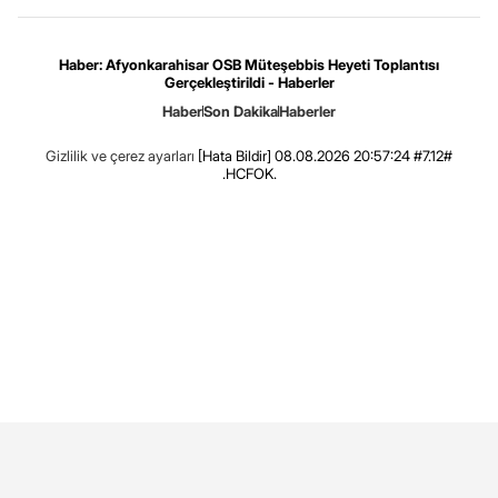
Haber: Afyonkarahisar OSB Müteşebbis Heyeti Toplantısı
Gerçekleştirildi - Haberler
Haber
Son Dakika
Haberler
Gizlilik ve çerez ayarları
[Hata Bildir]
08.08.2026 20:57:24 #7.12#
.HCFOK.