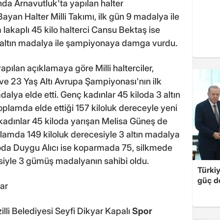
da Arnavutluk'ta yapılan halter
ayan Halter Milli Takımı, ilk gün 9 madalya ile
lakaplı 45 kilo halterci Cansu Bektaş ise
3 altın madalya ile şampiyonaya damga vurdu.
pılan açıklamaya göre Milli halterciler,
e 23 Yaş Altı Avrupa Şampiyonası'nın ilk
alya elde etti. Genç kadınlar 45 kiloda 3 altın
lamda elde ettiği 157 kiloluk dereceyle yeni
 kadınlar 45 kiloda yarışan Melisa Güneş de
amda 149 kiloluk derecesiyle 3 altın madalya
kiloda Duygu Alıcı ise koparmada 75, silkmede
siyle 3 gümüş madalyanın sahibi oldu.
Türki
güç d
lar
lli Belediyesi Seyfi Dikyar Kapalı
Spor