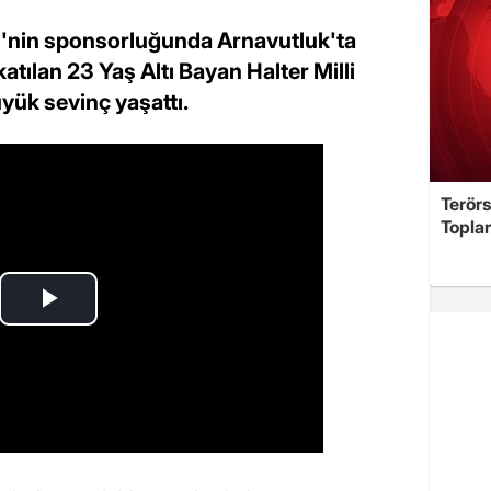
si'nin sponsorluğunda Arnavutluk'ta
tılan 23 Yaş Altı Bayan Halter Milli
üyük sevinç yaşattı.
Terör
Toplan