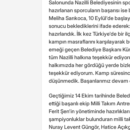
Salonunda Nazilli Belediyesinin s
hazırlanan sporcuların başarısı ise
Meliha Sarıkoca, 10 Eylül'de başl
sonucu beklediklerini ifade ederek
hazırlandık. İlk kez Türkiye'de bir i
kampın masraflarını karşılayarak bu
emeği geçen Belediye Başkanı Kürş
tüm Nazilli halkına teşekkür ediyor
halkımızda her gördüğü yerde bizle
teşekkür ediyorum. Kamp süresince bi
düşünmedik. Başarılarımız devam 
Geçtiğimiz 14 Ekim tarihinde Beled
ettiği başarılı ekip Milli Takım An
Ferit Şen'in yönetiminde hazırlıkları
şampiyonluklar bulunduran milli ta
Nuray Levent Güngör, Hatice Açıkg