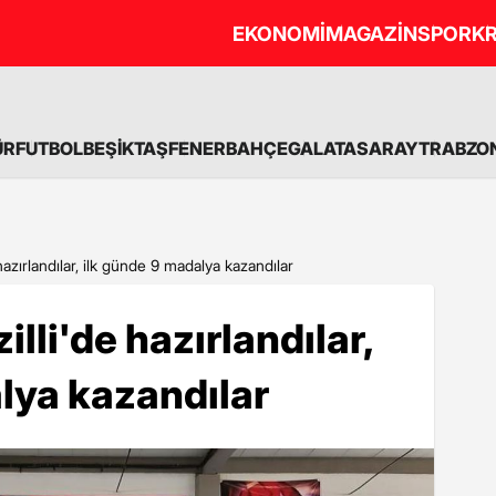
EKONOMİ
MAGAZİN
SPOR
KR
ÜR
FUTBOL
BEŞİKTAŞ
FENERBAHÇE
GALATASARAY
TRABZO
hazırlandılar, ilk günde 9 madalya kazandılar
lli'de hazırlandılar,
lya kazandılar