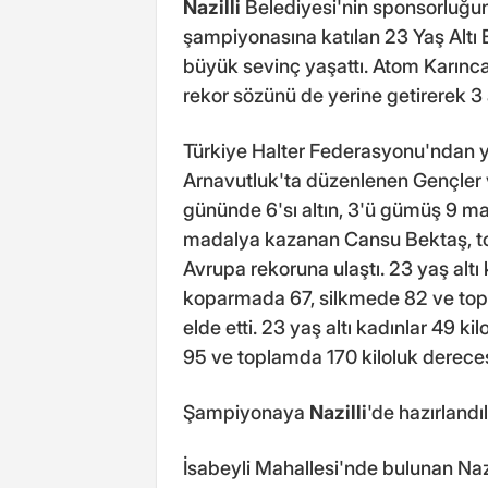
Nazilli
Belediyesi'nin sponsorluğun
şampiyonasına katılan 23 Yaş Altı B
büyük sevinç yaşattı. Atom Karınca 
rekor sözünü de yerine getirerek 
Türkiye Halter Federasyonu'ndan ya
Arnavutluk'ta düzenlenen Gençler v
gününde 6'sı altın, 3'ü gümüş 9 mad
madalya kazanan Cansu Bektaş, top
Avrupa rekoruna ulaştı. 23 yaş altı
koparmada 67, silkmede 82 ve topl
elde etti. 23 yaş altı kadınlar 49 
95 ve toplamda 170 kiloluk derece
Şampiyonaya
Nazilli
'de hazırlandı
İsabeyli Mahallesi'nde bulunan Nazi