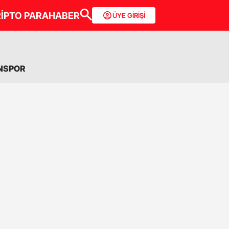
İPTO PARA
HABER
ÜYE GİRİŞİ
NSPOR