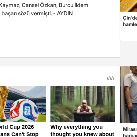
a Kaymaz, Cansel Özkan, Burcu İldem
başarı sözü vermişti. - AYDIN
Çin'de
hamle
Mirası
harcad