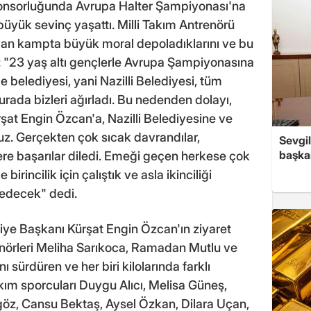
ponsorluğunda Avrupa Halter Şampiyonası'na
 büyük sevinç yaşattı. Milli Takım Antrenörü
ayan kampta büyük moral depoladıklarını ve bu
: "23 yaş altı gençlerle Avrupa Şampiyonasına
lçe belediyesi, yani Nazilli Belediyesi, tüm
rada bizleri ağırladı. Bu nedenden dolayı,
at Engin Özcan'a, Nazilli Belediyesine ve
uz. Gerçekten çok sıcak davrandılar,
Sevgil
başkan
re başarılar diledi. Emeği geçen herkese çok
rincilik için çalıştık ve asla ikinciliği
edecek" dedi.
iye Başkanı Kürşat Engin Özcan'ın ziyaret
trenörleri Meliha Sarıkoca, Ramadan Mutlu ve
nı sürdüren ve her biri kilolarında farklı
kım sporcuları Duygu Alıcı, Melisa Güneş,
öz, Cansu Bektaş, Aysel Özkan, Dilara Uçan,