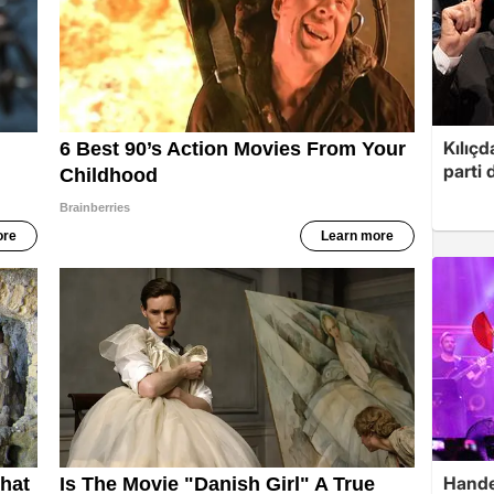
Kılıçd
parti 
Hande 