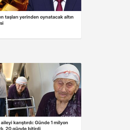
n taşları yerinden oynatacak altın
si
 aileyi karıştırdı: Günde 1 milyon
ı, 20 günde bitirdi